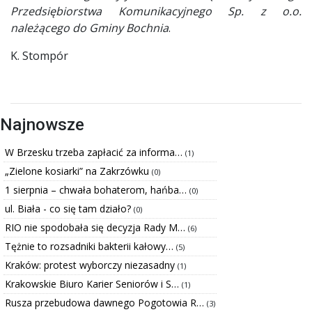
Przedsiębiorstwa Komunikacyjnego Sp. z o.o.
należącego do Gminy Bochnia
.
K. Stompór
Najnowsze
W Brzesku trzeba zapłacić za informa…
(1)
„Zielone kosiarki” na Zakrzówku
(0)
1 sierpnia – chwała bohaterom, hańba…
(0)
ul. Biała - co się tam działo?
(0)
RIO nie spodobała się decyzja Rady M…
(6)
Tężnie to rozsadniki bakterii kałowy…
(5)
Kraków: protest wyborczy niezasadny
(1)
Krakowskie Biuro Karier Seniorów i S…
(1)
Rusza przebudowa dawnego Pogotowia R…
(3)