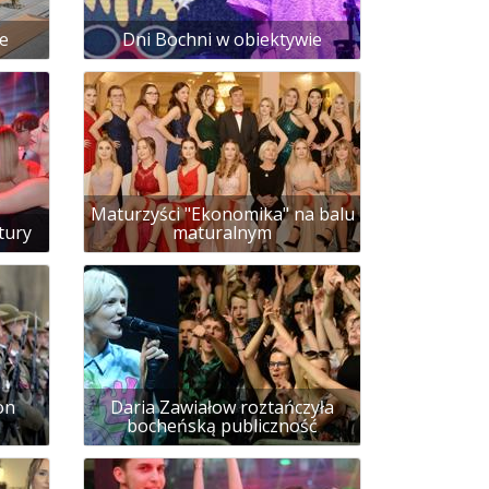
e
Dni Bochni w obiektywie
Maturzyści "Ekonomika" na balu
tury
maturalnym
on
Daria Zawiałow roztańczyła
bocheńską publiczność