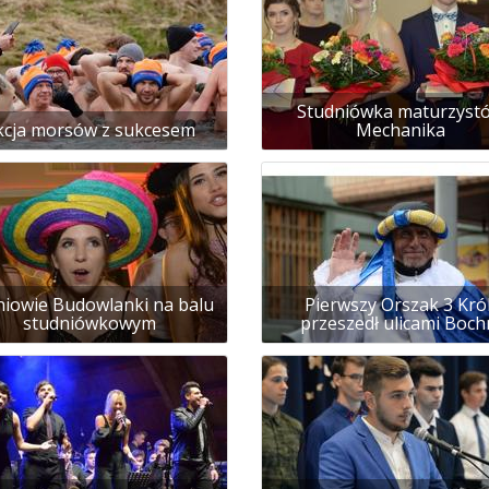
Studniówka maturzyst
kcja morsów z sukcesem
Mechanika
niowie Budowlanki na balu
Pierwszy Orszak 3 Król
studniówkowym
przeszedł ulicami Boch