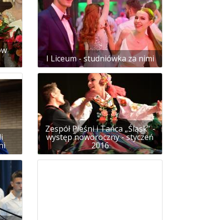
ów
I Liceum - studniówka za nimi
Zespół Pieśni i Tańca „Śląsk” -
i
występ noworoczny - styczeń
ni
2016