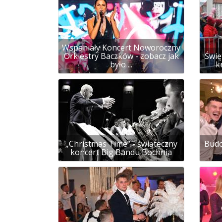
Wspaniały Koncert Noworoczny
Orkiestry Baczków - zobacz jak
Świę
było ...
k
„Christmas Time” - świąteczny
Budo
koncert Big Bandu Bochnia