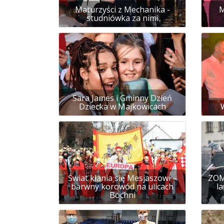
Maturzyści z Mechanika -
M
studniówka za nimi
Sara James i Gminny Dzień
Dziecka w Majkowicach
Świat kłania się Mesjaszowi –
ZOM
barwny korowód na ulicach
l
Bochni