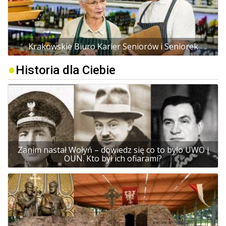
Krakowskie Biuro Karier Seniorów i Seniorek
Historia dla Ciebie
Zanim nastał Wołyń – dowiedz się co to było UWO i
OUN. Kto był ich ofiarami?