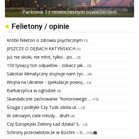
Parkowa 3 z nowoczesnym oświetleniem
Felietony / opinie
Krótki felieton o zdrowiu psychicznym
(1)
JESZCZE O DĘBACH KATYŃSKICH
(1)
Już nie skoki, nie młot, tylko... po…
(3)
150 tysięcy ton odpadów - zobacz jak…
(5)
Sabotaż klimatyczny zrujnuje nam życ…
(4)
Wojna na Ukrainie - spekulacje powoj…
(2)
Barbarzyńca w ogrodzie
(4)
Skandaliczne zachowanie "honorowego …
(13)
Ściąga z polityki! Czy Tusk zdoła ut…
(2)
W zdrowym ciele młody… druh!
(4)
Czy Europejski Zielony Ład działa? S…
(3)
Schrony przeciwlotnicze w Bochni – n…
(15)