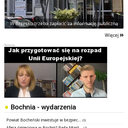
W Brzesku trzeba zapłacić za informację publiczną
Więcej
Bochnia - wydarzenia
Powiat Bocheński inwestuje w bezpiec…
(0)
Afera śmieciowa w Bochni? Rada Miast…
(7)