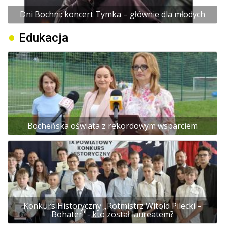
Dni Bochni: koncert Tymka – głównie dla młodych
Edukacja
Bocheńska oświata z rekordowym wsparciem
Konkurs Historyczny „Rotmistrz Witold Pilecki –
Bohater" - kto został laureatem?