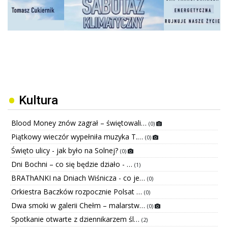
Kultura
Blood Money znów zagrał – świętowali…
(0)
Piątkowy wieczór wypełniła muzyka T.…
(0)
Święto ulicy - jak było na Solnej?
(0)
Dni Bochni – co się będzie działo - …
(1)
BRAThANKI na Dniach Wiśnicza - co je…
(0)
Orkiestra Baczków rozpocznie Polsat …
(0)
Dwa smoki w galerii Chełm – malarstw…
(0)
Spotkanie otwarte z dziennikarzem śl…
(2)