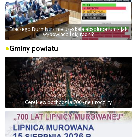
Dlaczego Burmistrz nie uzyskała absolutorium - jak
wypowiadali się radni?
Gminy powiatu
Cerekiew obchodziła 700 -ne urodziny