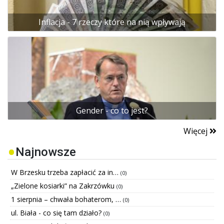
Inflacja - 7 rzeczy które na nią wpływają
Gender - co to jest?
Więcej
Najnowsze
W Brzesku trzeba zapłacić za in…
(0)
„Zielone kosiarki” na Zakrzówku
(0)
1 sierpnia – chwała bohaterom, …
(0)
ul. Biała - co się tam działo?
(0)