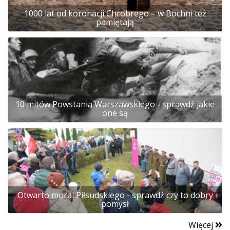
1000 lat od koronacji Chrobrego – w Bochni też
pamiętają
10 mitów Powstania Warszawskiego - sprawdź jakie
one są
Otwarto mural Piłsudskiego - sprawdź czy to dobry
pomysł
Więcej