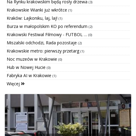
Na Rynku krakowskim będą rosły drzewa
(3)
Krakowskie Wianki już wkrótce
(1)
Kraków: Lajkoniku, laj, laj!
(1)
Burza w małopolskim KO po referendum
(2)
Krakowski Festiwal Filmowy - FUTBOL …
(0)
Miszalski odchodzi, Rada pozostaje
(2)
Krakowskie metro: pierwszy przetarg
(1)
Noc muzeów w Krakowie
(0)
Hub w Nowej Hucie
(0)
Fabryka AI w Krakowie
(1)
Więcej