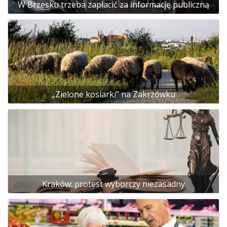
W Brzesku trzeba zapłacić za informację publiczną
„Zielone kosiarki” na Zakrzówku
Kraków: protest wyborczy niezasadny