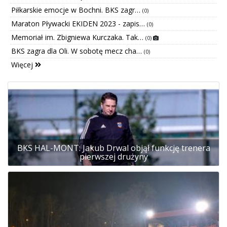
Piłkarskie emocje w Bochni. BKS zagr…
(0)
Maraton Pływacki EKIDEN 2023 - zapis…
(0)
Memoriał im. Zbigniewa Kurczaka. Tak…
(0)
BKS zagra dla Oli. W sobotę mecz cha…
(0)
Więcej
BKS HAL-MONT: Jakub Drwal objął funkcję trenera
pierwszej drużyny