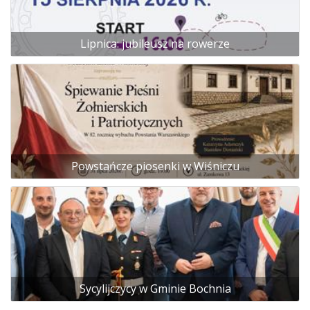
Lipnica: jubileusz na rowerze
Powstańcze piosenki w Wiśniczu
Sycylijczycy w Gminie Bochnia