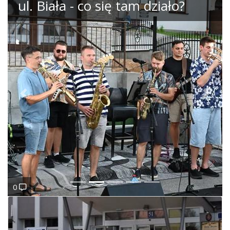
ul. Biała - co się tam działo?
Poprzedni
Nastę
0