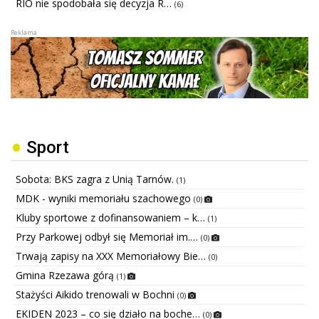
RIO nie spodobała się decyzja R…
(6)
Sport
Sobota: BKS zagra z Unią Tarnów.
(1)
MDK - wyniki memoriału szachowego
(0)
Kluby sportowe z dofinansowaniem – k…
(1)
Przy Parkowej odbył się Memoriał im.…
(0)
Trwają zapisy na XXX Memoriałowy Bie…
(0)
Gmina Rzezawa górą
(1)
Stażyści Aikido trenowali w Bochni
(0)
EKIDEN 2023 – co się działo na boche…
(0)