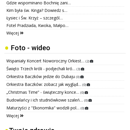
Gdzie wspominano Bochnię zani…
Kim była św. Kinga? Dowiedz s…
Łysiec i Św. Krzyż – szczegól…
Fotel Pradziada, Kwoka, Małpo…
Więcej
Foto - wideo
Wspaniały Koncert Noworoczny Orkiest…
(2)
Święto Trzech króli - podjechali kró…
(3)
Orkiestra Baczków jedzie do Dubaju
(0)
Orkiestra Baczków: zobacz jak wygląd…
(0)
„Christmas Time” - świąteczny konce…
(0)
Budowlańcy i ich studniówkowe szaleń…
(0)
Maturzyści z "Ekonomika" wodzili pol…
(0)
Więcej