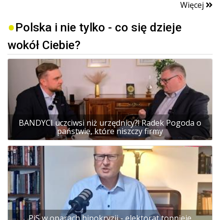
Więcej
Polska i nie tylko - co się dzieje
wokół Ciebie?
BANDYCI uczciwsi niż urzędnicy?! Radek Pogoda o
państwie, które niszczy firmy
PiS w oparach hipokryzji - elektorat topnieje