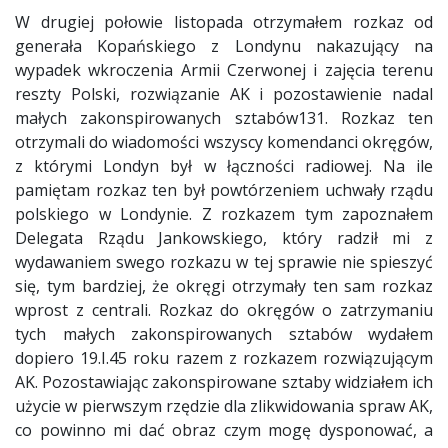
W drugiej połowie listopada otrzymałem rozkaz od
generała Kopańskiego z Londynu nakazujący na
wypadek wkroczenia Armii Czerwonej i zajęcia terenu
reszty Polski, rozwiązanie AK i pozostawienie nadal
małych zakonspirowanych sztabów131. Rozkaz ten
otrzymali do wiadomości wszyscy komendanci okręgów,
z którymi Londyn był w łączności radiowej. Na ile
pamiętam rozkaz ten był powtórzeniem uchwały rządu
polskiego w Londynie. Z rozkazem tym zapoznałem
Delegata Rządu Jankowskiego, który radził mi z
wydawaniem swego rozkazu w tej sprawie nie spieszyć
się, tym bardziej, że okręgi otrzymały ten sam rozkaz
wprost z centrali. Rozkaz do okręgów o zatrzymaniu
tych małych zakonspirowanych sztabów wydałem
dopiero 19.I.45 roku razem z rozkazem rozwiązującym
AK. Pozostawiając zakonspirowane sztaby widziałem ich
użycie w pierwszym rzędzie dla zlikwidowania spraw AK,
co powinno mi dać obraz czym mogę dysponować, a