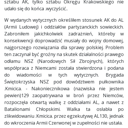
sztabu AK, tylko sztabu Okręgu Krakowskiego nie
udało się do końca .wyczyścić..
W wydanych wytycznych określiłem stosunek AK do AL
(Armii Ludowej) i oddziałów partyzanckich sowieckich.
Zabroniłem jakichkolwiek zadrażnień, któreby w
konsekwencji doprowadzić musiały do wojny domowej,
najgorszego rozwiązania dla sprawy polskiej. Problem
ten zaczynał być groźny na skutek działalności prawego
odłamu NSZ (Narodowych Sił Zbrojnych), których
współpraca z Niemcami została stwierdzona i podana
do wiadomości w tych wytycznych. Brygada
Świętokrzyska NSZ pod dowództwem pułkownika
.Kmicica. - Nakoniecznikowa (nazwiska nie jestem
pewien)129 zaopatrywana w broń przez Niemców,
rozpoczęła otwartą walkę z oddziałami AL, a nawet z
Batalionami Chłopskimi. Walka ta osłabła po
zlikwidowaniu .Kmicica. przez egzekutywę AL130, jednak
do wkroczenia Armii Czerwonej w zupełności nie ustała.