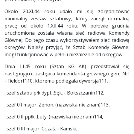
Około 20.XI.44 roku udało mi się zorganizować
minimalny zestaw sztabowy, który zaczął normalną
pracę od około 1.XII.44 roku. W połowie grudnia
uruchomiona została własna sieć radiowa Komendy
Głównej. Do tego czasu wykorzystywałem sieć radiową
okręgów. Należy przyjąć, że Sztab Komendy Głównej
mógł funkcjonować w pełni i niezależnie od okręgów.
Dnia 1.I.45 roku (Sztab KG AK) przedstawiał się
następująco:. zastępca komendanta głównego gen. .Nil.
- Fieldorf110, któremu podlegała dywersja111,
. szef sztabu płk dypl. .Sęk. - Bokszczanin112,
. szef 0.I major .Zenon. (nazwiska nie znam)113,
. szef 0.II ppłk .Luty. (nazwiska nie znam)114,
. szef 0.III major .Cozaś. - Kamski,