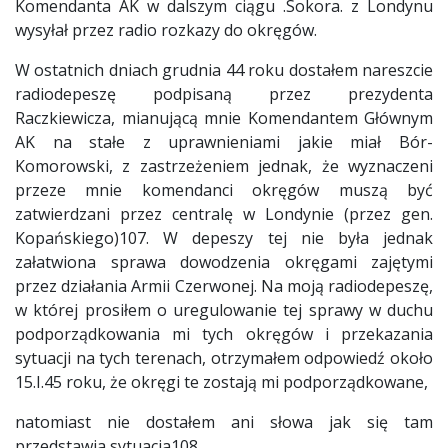
Komendanta AK w dalszym ciągu .Sokora. z Londynu
wysyłał przez radio rozkazy do okręgów.
W ostatnich dniach grudnia 44 roku dostałem nareszcie
radiodepeszę podpisaną przez prezydenta
Raczkiewicza, mianującą mnie Komendantem Głównym
AK na stałe z uprawnieniami jakie miał Bór-
Komorowski, z zastrzeżeniem jednak, że wyznaczeni
przeze mnie komendanci okręgów muszą być
zatwierdzani przez centralę w Londynie (przez gen.
Kopańskiego)107. W depeszy tej nie była jednak
załatwiona sprawa dowodzenia okręgami zajętymi
przez działania Armii Czerwonej. Na moją radiodepeszę,
w której prosiłem o uregulowanie tej sprawy w duchu
podporządkowania mi tych okręgów i przekazania
sytuacji na tych terenach, otrzymałem odpowiedź około
15.I.45 roku, że okręgi te zostają mi podporządkowane,
natomiast nie dostałem ani słowa jak się tam
przedstawia sytuacja108.