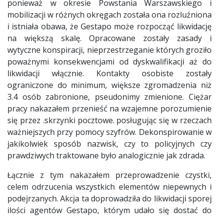
ponieważ w okresie Powstania Warszawskiego i
mobilizacji w różnych okręgach została ona rozluźniona
i istniała obawa, że Gestapo może rozpocząć likwidację
na większą skalę. Opracowane zostały zasady i
wytyczne konspiracji, nieprzestrzeganie których groziło
poważnymi konsekwencjami od dyskwalifikacji aż do
likwidacji włącznie. Kontakty osobiste zostały
ograniczone do minimum, większe zgromadzenia niż
3.4 osób zabronione, pseudonimy zmienione. Ciężar
pracy nakazałem przenieść na wzajemne porozumienie
się przez .skrzynki pocztowe. posługując się w rzeczach
ważniejszych przy pomocy szyfrów. Dekonspirowanie w
jakikolwiek sposób nazwisk, czy to policyjnych czy
prawdziwych traktowane było analogicznie jak zdrada.
Łącznie z tym nakazałem przeprowadzenie czystki,
celem odrzucenia wszystkich elementów niepewnych i
podejrzanych. Akcja ta doprowadziła do likwidacji sporej
ilości agentów Gestapo, którym udało się dostać do