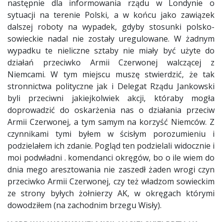
następnie dla informowania rządu w Londynie o
sytuacji na terenie Polski, a w końcu jako zawiązek
dalszej roboty na wypadek, gdyby stosunki polsko-
sowieckie nadal nie zostały uregulowane. W żadnym
wypadku te nieliczne sztaby nie miały być użyte do
działań przeciwko Armii Czerwonej walczącej z
Niemcami. W tym miejscu muszę stwierdzić, że tak
stronnictwa polityczne jak i Delegat Rządu Jankowski
byli przeciwni jakiejkolwiek akcji, któraby mogła
doprowadzić do oskarżenia nas o działania przeciw
Armii Czerwonej, a tym samym na korzyść Niemców. Z
czynnikami tymi byłem w ścisłym porozumieniu i
podzielałem ich zdanie. Pogląd ten podzielali widocznie i
moi podwładni . komendanci okręgów, bo o ile wiem do
dnia mego aresztowania nie zaszedł żaden wrogi czyn
przeciwko Armii Czerwonej, czy też władzom sowieckim
ze strony byłych żołnierzy AK, w okręgach którymi
dowodziłem (na zachodnim brzegu Wisły).