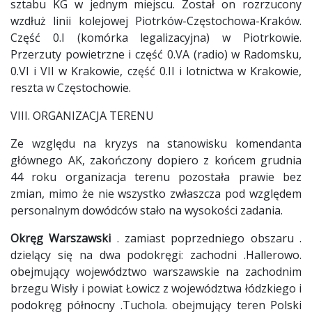
sztabu KG w jednym miejscu. Został on rozrzucony
wzdłuż linii kolejowej Piotrków-Częstochowa-Kraków.
Część 0.I (komórka legalizacyjna) w Piotrkowie.
Przerzuty powietrzne i część 0.VA (radio) w Radomsku,
0.VI i VII w Krakowie, część 0.II i lotnictwa w Krakowie,
reszta w Częstochowie.
VIII. ORGANIZACJA TERENU
Ze względu na kryzys na stanowisku komendanta
głównego AK, zakończony dopiero z końcem grudnia
44 roku organizacja terenu pozostała prawie bez
zmian, mimo że nie wszystko zwłaszcza pod względem
personalnym dowódców stało na wysokości zadania.
Okręg Warszawski
. zamiast poprzedniego obszaru .
dzielący się na dwa podokręgi: zachodni .Hallerowo.
obejmujący województwo warszawskie na zachodnim
brzegu Wisły i powiat Łowicz z województwa łódzkiego i
podokręg północny .Tuchola. obejmujący teren Polski