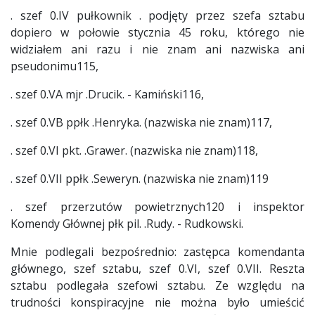
. szef 0.IV pułkownik . podjęty przez szefa sztabu
dopiero w połowie stycznia 45 roku, którego nie
widziałem ani razu i nie znam ani nazwiska ani
pseudonimu115,
. szef 0.VA mjr .Drucik. - Kamiński116,
. szef 0.VB ppłk .Henryka. (nazwiska nie znam)117,
. szef 0.VI pkt. .Grawer. (nazwiska nie znam)118,
. szef 0.VII ppłk .Seweryn. (nazwiska nie znam)119
. szef przerzutów powietrznych120 i inspektor
Komendy Głównej płk pil. .Rudy. - Rudkowski.
Mnie podlegali bezpośrednio: zastępca komendanta
głównego, szef sztabu, szef 0.VI, szef 0.VII. Reszta
sztabu podlegała szefowi sztabu. Ze względu na
trudności konspiracyjne nie można było umieścić