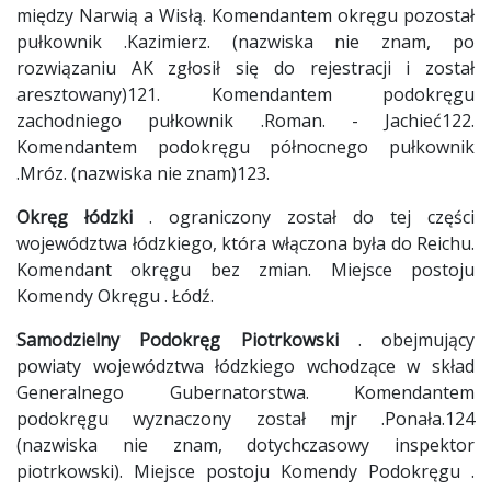
między Narwią a Wisłą. Komendantem okręgu pozostał
pułkownik .Kazimierz. (nazwiska nie znam, po
rozwiązaniu AK zgłosił się do rejestracji i został
aresztowany)121. Komendantem podokręgu
zachodniego pułkownik .Roman. - Jachieć122.
Komendantem podokręgu północnego pułkownik
.Mróz. (nazwiska nie znam)123.
Okręg łódzki
. ograniczony został do tej części
województwa łódzkiego, która włączona była do Reichu.
Komendant okręgu bez zmian. Miejsce postoju
Komendy Okręgu . Łódź.
Samodzielny Podokręg Piotrkowski
. obejmujący
powiaty województwa łódzkiego wchodzące w skład
Generalnego Gubernatorstwa. Komendantem
podokręgu wyznaczony został mjr .Ponała.124
(nazwiska nie znam, dotychczasowy inspektor
piotrkowski). Miejsce postoju Komendy Podokręgu .