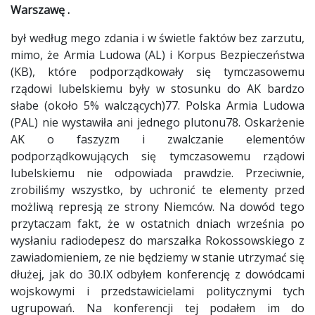
Warszawę .
był według mego zdania i w świetle faktów bez zarzutu,
mimo, że Armia Ludowa (AL) i Korpus Bezpieczeństwa
(KB), które podporządkowały się tymczasowemu
rządowi lubelskiemu były w stosunku do AK bardzo
słabe (około 5% walczących)77. Polska Armia Ludowa
(PAL) nie wystawiła ani jednego plutonu78. Oskarżenie
AK o faszyzm i zwalczanie elementów
podporządkowujących się tymczasowemu rządowi
lubelskiemu nie odpowiada prawdzie. Przeciwnie,
zrobiliśmy wszystko, by uchronić te elementy przed
możliwą represją ze strony Niemców. Na dowód tego
przytaczam fakt, że w ostatnich dniach września po
wysłaniu radiodepesz do marszałka Rokossowskiego z
zawiadomieniem, ze nie będziemy w stanie utrzymać się
dłużej, jak do 30.IX odbyłem konferencję z dowódcami
wojskowymi i przedstawicielami politycznymi tych
ugrupowań. Na konferencji tej podałem im do