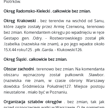
Piotrków.
Okręg Radomsko-Kielecki . całkowicie bez zmian.
Okręg Krakowski
. bez terenów na wschód od Sanu,
które zajęte zostały przez Armię Czerwoną, terenowo
bez zmian. Komendantem okręgu po wpadnięciu w ręce
Gestapo gen. .Odry. - Rostworowskiego został płk
.Izabelka. (nazwiska nie znam), a po jego wpadce około
15.X.44 roku125 . płk .Garda. - Klukowski126.
Okręg Śląski . całkowicie bez zmian.
Obszar zachodni
. terenowo bez zmian. Na komendanta
obszaru wyznaczony został pułkownik .Sławbor.
(nazwiska nie znam, w czasie obrony Warszawy
dowódca Śródmieścia Południe)127. Miejsce postoju
nieustalone . miało być w Poznaniu.
Organizacja sztabów okręgów
. bez zmian, tak jak
przed rozpoczęciem walki w Warszawie. O ile pamiętam