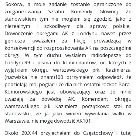
.Sokora., a moje zadanie zostanie ograniczone do
zorganizowania Sztabu Komendy Głównej. Ze
stanowiskiem tym nie mogłem się zgodzić, jako z
nierealnym i szkodliwym dla sprawy polskiej.
Dowodzenie okręgami AK z Londynu nawet przez
geniusza uważałem za fikcję, prowadzącą w
konsekwencji do rozproszkowania AK na poszczególne
okręgi. W tym duchu wysłałem radiodepeszę do
Londynu99 i pisma do komendantów, od których z
wyjątkiem okręgu warszawskiego płk. .Kazimierza.
(nazwiska nie znam)100 otrzymałem odpowiedź, że
podzielają mój pogląd i że dla nich ostatni rozkaz Bora-
Komorowskiego jest obowiązujący oraz że mnie
uważają za dowódcę AK. Komendant okręgu
warszawskiego płk .Kazimierz. początkowo stał na
stanowisku, że ja jako winien wywołania walki w
Warszawie, nie mogę dowodzić AK101.
Około 20.X.44 przyjechałem do Częstochowy i tutaj