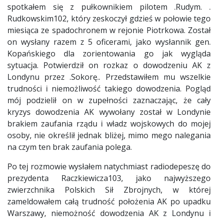
spotkałem się z pułkownikiem pilotem .Rudym. .
Rudkowskim102, który zeskoczył gdzieś w połowie tego
miesiąca ze spadochronem w rejonie Piotrkowa. Został
on wysłany razem z 5 oficerami, jako wysłannik gen.
Kopańskiego dla zorientowania go jak wygląda
sytuacja. Potwierdził on rozkaz o dowodzeniu AK z
Londynu przez .Sokorę.. Przedstawiłem mu wszelkie
trudności i niemożliwość takiego dowodzenia. Pogląd
mój podzielił on w zupełności zaznaczając, że cały
kryzys dowodzenia AK wywołany został w Londynie
brakiem zaufania rządu i władz wojskowych do mojej
osoby, nie określił jednak bliżej, mimo mego nalegania
na czym ten brak zaufania polega.
Po tej rozmowie wysłałem natychmiast radiodepeszę do
prezydenta Raczkiewicza103, jako najwyższego
zwierzchnika Polskich Sił Zbrojnych, w której
zameldowałem całą trudność położenia AK po upadku
Warszawy, niemożność dowodzenia AK z Londynu i