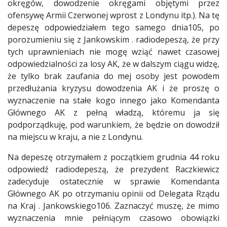
okręgów, dowodzenie okręgami objętymi przez
ofensywę Armii Czerwonej wprost z Londynu itp.). Na tę
depeszę odpowiedziałem tego samego dnia105, po
porozumieniu się z Jankowskim . radiodepeszą, że przy
tych uprawnieniach nie mogę wziąć nawet czasowej
odpowiedzialności za losy AK, że w dalszym ciągu widzę,
że tylko brak zaufania do mej osoby jest powodem
przedłużania kryzysu dowodzenia AK i że proszę o
wyznaczenie na stałe kogo innego jako Komendanta
Głównego AK z pełną władzą, któremu ja się
podporządkuję, pod warunkiem, że będzie on dowodził
na miejscu w kraju, a nie z Londynu.
Na depeszę otrzymałem z początkiem grudnia 44 roku
odpowiedź radiodepeszą, że prezydent Raczkiewicz
zadecyduje ostatecznie w sprawie Komendanta
Głównego AK po otrzymaniu opinii od Delegata Rządu
na Kraj . Jankowskiego106. Zaznaczyć muszę, że mimo
wyznaczenia mnie pełniącym czasowo obowiązki