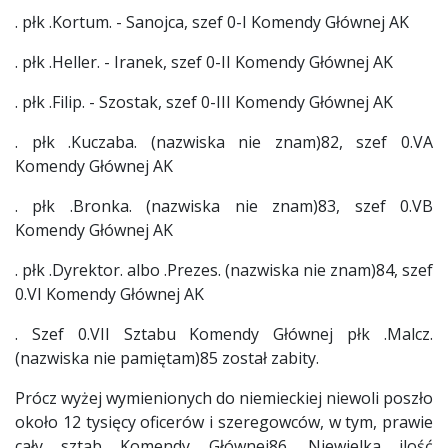
. płk .Kortum. - Sanojca, szef 0-I Komendy Głównej AK
. płk .Heller. - Iranek, szef 0-II Komendy Głównej AK
. płk .Filip. - Szostak, szef 0-III Komendy Głównej AK
. płk .Kuczaba. (nazwiska nie znam)82, szef 0.VA
Komendy Głównej AK
. płk .Bronka. (nazwiska nie znam)83, szef 0.VB
Komendy Głównej AK
. płk .Dyrektor. albo .Prezes. (nazwiska nie znam)84, szef
0.VI Komendy Głównej AK
. Szef 0.VII Sztabu Komendy Głównej płk .Malcz.
(nazwiska nie pamiętam)85 został zabity.
Prócz wyżej wymienionych do niemieckiej niewoli poszło
około 12 tysięcy oficerów i szeregowców, w tym, prawie
cały sztab Komendy Głównej86. Niewielka ilość