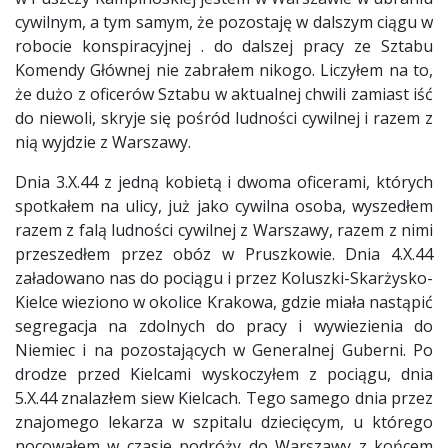
cywilnym, a tym samym, że pozostaję w dalszym ciągu w
robocie konspiracyjnej . do dalszej pracy ze Sztabu
Komendy Głównej nie zabrałem nikogo. Liczyłem na to,
że dużo z oficerów Sztabu w aktualnej chwili zamiast iść
do niewoli, skryje się pośród ludności cywilnej i razem z
nią wyjdzie z Warszawy.
Dnia 3.X.44 z jedną kobietą i dwoma oficerami, których
spotkałem na ulicy, już jako cywilna osoba, wyszedłem
razem z falą ludności cywilnej z Warszawy, razem z nimi
przeszedłem przez obóz w Pruszkowie. Dnia 4.X.44
załadowano nas do pociągu i przez Koluszki-Skarżysko-
Kielce wieziono w okolice Krakowa, gdzie miała nastąpić
segregacja na zdolnych do pracy i wywiezienia do
Niemiec i na pozostających w Generalnej Guberni. Po
drodze przed Kielcami wyskoczyłem z pociągu, dnia
5.X.44 znalazłem siew Kielcach. Tego samego dnia przez
znajomego lekarza w szpitalu dziecięcym, u którego
nocowałem w czasie podróży do Warszawy z końcem