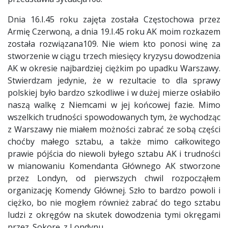
Dnia 16.I.45 roku zajęta została Częstochowa przez
Armię Czerwoną, a dnia 19.I.45 roku AK moim rozkazem
została rozwiązana109. Nie wiem kto ponosi winę za
stworzenie w ciągu trzech miesięcy kryzysu dowodzenia
AK w okresie najbardziej ciężkim po upadku Warszawy.
Stwierdzam jedynie, że w rezultacie to dla sprawy
polskiej było bardzo szkodliwe i w dużej mierze osłabiło
naszą walkę z Niemcami w jej końcowej fazie. Mimo
wszelkich trudności spowodowanych tym, że wychodząc
z Warszawy nie miałem możności zabrać ze sobą części
choćby małego sztabu, a także mimo całkowitego
prawie pójścia do niewoli byłego sztabu AK i trudności
w mianowaniu Komendanta Głównego AK stworzone
przez Londyn, od pierwszych chwil rozpocząłem
organizację Komendy Głównej. Szło to bardzo powoli i
ciężko, bo nie mogłem również zabrać do tego sztabu
ludzi z okręgów na skutek dowodzenia tymi okręgami
przez .Sokorę. z Londynu.