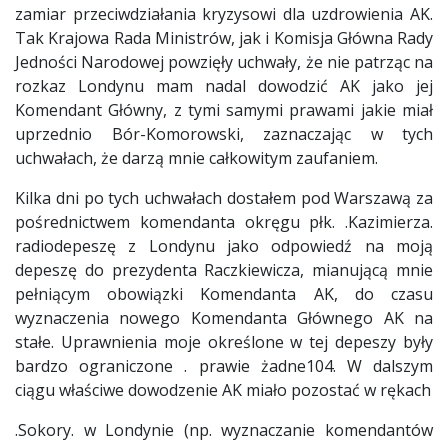
zamiar przeciwdziałania kryzysowi dla uzdrowienia AK.
Tak Krajowa Rada Ministrów, jak i Komisja Główna Rady
Jedności Narodowej powzięły uchwały, że nie patrząc na
rozkaz Londynu mam nadal dowodzić AK jako jej
Komendant Główny, z tymi samymi prawami jakie miał
uprzednio Bór-Komorowski, zaznaczając w tych
uchwałach, że darzą mnie całkowitym zaufaniem.
Kilka dni po tych uchwałach dostałem pod Warszawą za
pośrednictwem komendanta okręgu płk. .Kazimierza.
radiodepeszę z Londynu jako odpowiedź na moją
depeszę do prezydenta Raczkiewicza, mianującą mnie
pełniącym obowiązki Komendanta AK, do czasu
wyznaczenia nowego Komendanta Głównego AK na
stałe. Uprawnienia moje określone w tej depeszy były
bardzo ograniczone . prawie żadne104. W dalszym
ciągu właściwe dowodzenie AK miało pozostać w rękach
.Sokory. w Londynie (np. wyznaczanie komendantów