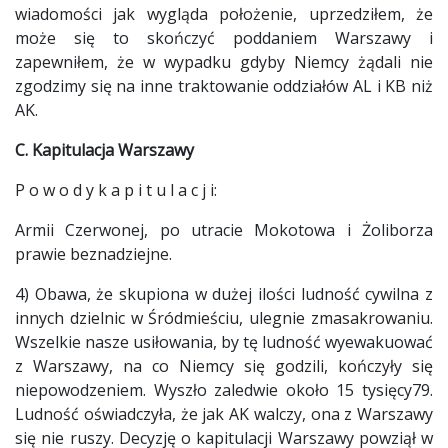
wiadomości jak wygląda położenie, uprzedziłem, że
może się to skończyć poddaniem Warszawy i
zapewniłem, że w wypadku gdyby Niemcy żądali nie
zgodzimy się na inne traktowanie oddziałów AL i KB niż
AK.
C. Kapitulacja Warszawy
P o w o d y k a p i t u l a c j i:
Armii Czerwonej, po utracie Mokotowa i Żoliborza
prawie beznadziejne.
4) Obawa, że skupiona w dużej ilości ludność cywilna z
innych dzielnic w Śródmieściu, ulegnie zmasakrowaniu.
Wszelkie nasze usiłowania, by tę ludność wyewakuować
z Warszawy, na co Niemcy się godzili, kończyły się
niepowodzeniem. Wyszło zaledwie około 15 tysięcy79.
Ludność oświadczyła, że jak AK walczy, ona z Warszawy
się nie ruszy. Decyzję o kapitulacji Warszawy powziął w