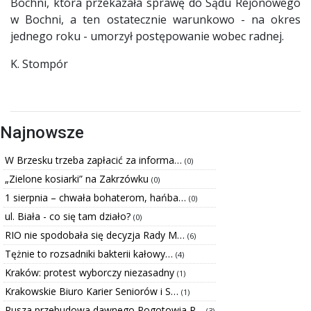
Bochni, która przekazała sprawę do Sądu Rejonowego
w Bochni, a ten ostatecznie warunkowo - na okres
jednego roku - umorzył postępowanie wobec radnej.
K. Stompór
Najnowsze
W Brzesku trzeba zapłacić za informa…
(0)
„Zielone kosiarki” na Zakrzówku
(0)
1 sierpnia – chwała bohaterom, hańba…
(0)
ul. Biała - co się tam działo?
(0)
RIO nie spodobała się decyzja Rady M…
(6)
Tężnie to rozsadniki bakterii kałowy…
(4)
Kraków: protest wyborczy niezasadny
(1)
Krakowskie Biuro Karier Seniorów i S…
(1)
Rusza przebudowa dawnego Pogotowia R…
(3)