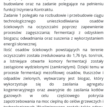
budowlane oraz na zadanie polegające na pełnieniu
funkcji Inżyniera Kontraktu.
Zadanie 1 polegało na rozbudowie i przebudowie ciągu
technologicznego unieszkodliwiania osadów
ściekowych na oczyszczalni poprzez zapewnienie
procesów: zagęszczania; fermentacji z odzyskiem
biogazu; odwadniania oraz suszenia z wykorzystaniem
energii słonecznej.
Ilość osadów ściekowych powstających na terenie
oczyszczalni została zredukowana do 1,76 tys. ton/rok,
a Istniejące otwarte komory fermentacji zostały
zastąpione wydzielonymi (zamkniętymi). Dzięki temu w
procesie fermentacji mezofilowej osadów, tłuszczów i
odpadów zielonych, wytwarzany jest biogaz, który
wykorzystuje się do zasilania agregatu
kogeneracyjnego oraz awaryjnie do zasilania kotłów
gazowych w celu częściowego pokrycia
zapotrzebowania na moc cieplną do celów grzewczych i
technologicznych. Wyeliminowane zostały także odory,