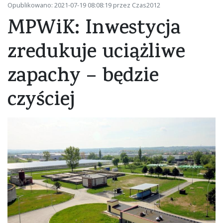
Opublikowano: 2021-07-19 08:08:19 przez Czas2012
MPWiK: Inwestycja
zredukuje uciążliwe
zapachy – będzie
czyściej