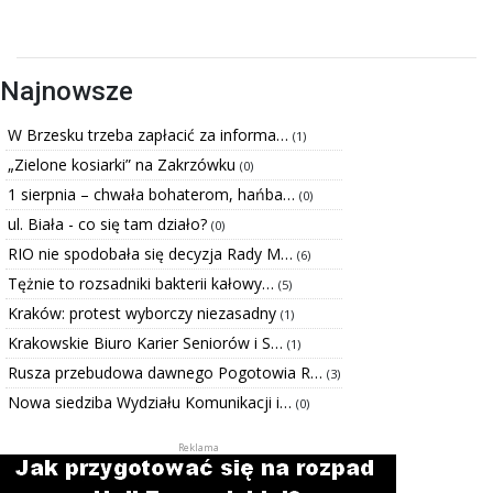
Najnowsze
W Brzesku trzeba zapłacić za informa…
(1)
„Zielone kosiarki” na Zakrzówku
(0)
1 sierpnia – chwała bohaterom, hańba…
(0)
ul. Biała - co się tam działo?
(0)
RIO nie spodobała się decyzja Rady M…
(6)
Tężnie to rozsadniki bakterii kałowy…
(5)
Kraków: protest wyborczy niezasadny
(1)
Krakowskie Biuro Karier Seniorów i S…
(1)
Rusza przebudowa dawnego Pogotowia R…
(3)
Nowa siedziba Wydziału Komunikacji i…
(0)