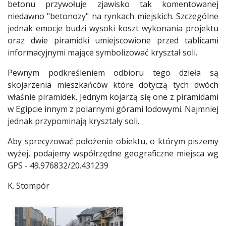
betonu przywołuje zjawisko tak komentowanej
niedawno "betonozy" na rynkach miejskich. Szczególne
jednak emocje budzi wysoki koszt wykonania projektu
oraz dwie piramidki umiejscowione przed tablicami
informacyjnymi mające symbolizować kryształ soli.
Pewnym podkreśleniem odbioru tego dzieła są
skojarzenia mieszkańców które dotyczą tych dwóch
właśnie piramidek. Jednym kojarzą się one z piramidami
w Egipcie innym z polarnymi górami lodowymi. Najmniej
jednak przypominają kryształy soli.
Aby sprecyzować położenie obiektu, o którym piszemy
wyżej, podajemy współrzędne geograficzne miejsca wg
GPS - 49.976832/20.431239
K. Stompór