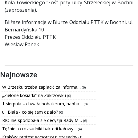
Koła Łowieckiego "Łoś" przy ulicy Strzeleckiej w Bochni
(zaproszenia).
Bliższe informacje w Biurze Oddziału PTTK w Bochni, ul.
Bernardyńska 10
Prezes Oddziału PTTK
Wiesław Panek
Najnowsze
W Brzesku trzeba zapłacić za informa…
(0)
„Zielone kosiarki” na Zakrzówku
(0)
1 sierpnia – chwała bohaterom, hańba…
(0)
ul. Biała - co się tam działo?
(0)
RIO nie spodobała się decyzja Rady M…
(6)
Tężnie to rozsadniki bakterii kałowy…
(4)
Kraków: protest wyborczy niezasadny
(1)