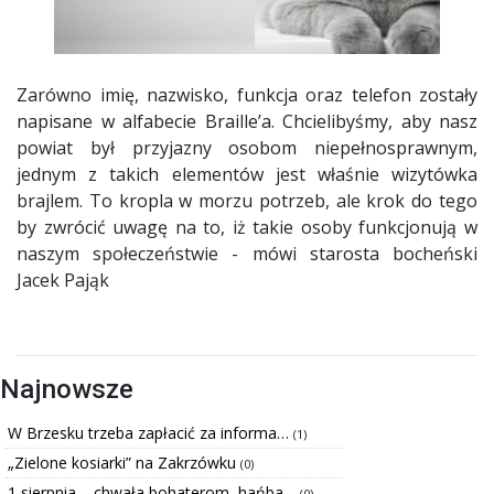
Zarówno imię, nazwisko, funkcja oraz telefon zostały
napisane w alfabecie Braille’a. Chcielibyśmy, aby nasz
powiat był przyjazny osobom niepełnosprawnym,
jednym z takich elementów jest właśnie wizytówka
brajlem. To kropla w morzu potrzeb, ale krok do tego
by zwrócić uwagę na to, iż takie osoby funkcjonują w
naszym społeczeństwie - mówi starosta bocheński
Jacek Pająk
Najnowsze
W Brzesku trzeba zapłacić za informa…
(1)
„Zielone kosiarki” na Zakrzówku
(0)
1 sierpnia – chwała bohaterom, hańba…
(0)