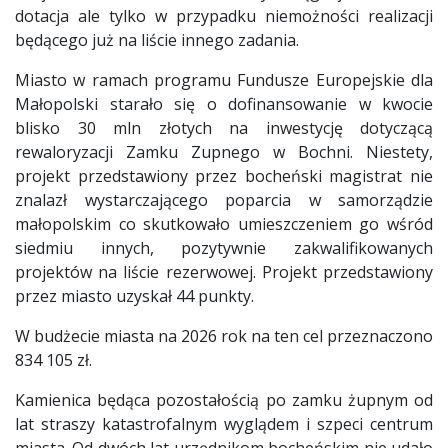
dotacja ale tylko w przypadku niemożności realizacji
będącego już na liście innego zadania.
Miasto w ramach programu Fundusze Europejskie dla
Małopolski starało się o dofinansowanie w kwocie
blisko 30 mln złotych na inwestycję dotyczącą
rewaloryzacji Zamku Zupnego w Bochni. Niestety,
projekt przedstawiony przez bocheński magistrat nie
znalazł wystarczającego poparcia w samorządzie
małopolskim co skutkowało umieszczeniem go wśród
siedmiu innych, pozytywnie zakwalifikowanych
projektów na liście rezerwowej. Projekt przedstawiony
przez miasto uzyskał 44 punkty.
W budżecie miasta na 2026 rok na ten cel przeznaczono
834 105 zł.
Kamienica będąca pozostałością po zamku żupnym od
lat straszy katastrofalnym wyglądem i szpeci centrum
miasta. Od dwóch lat urzędnikom bocheńskim nie udało