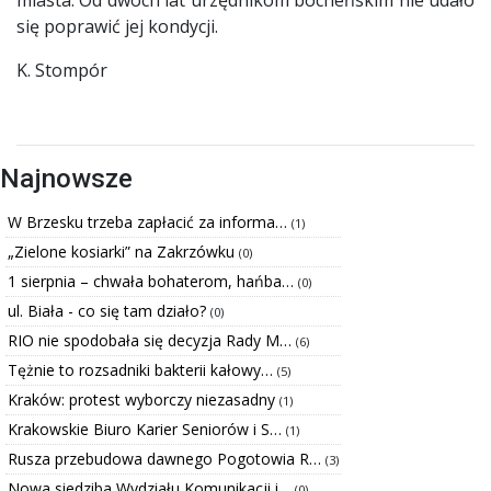
się poprawić jej kondycji.
K. Stompór
Najnowsze
W Brzesku trzeba zapłacić za informa…
(1)
„Zielone kosiarki” na Zakrzówku
(0)
1 sierpnia – chwała bohaterom, hańba…
(0)
ul. Biała - co się tam działo?
(0)
RIO nie spodobała się decyzja Rady M…
(6)
Tężnie to rozsadniki bakterii kałowy…
(5)
Kraków: protest wyborczy niezasadny
(1)
Krakowskie Biuro Karier Seniorów i S…
(1)
Rusza przebudowa dawnego Pogotowia R…
(3)
Nowa siedziba Wydziału Komunikacji i…
(0)