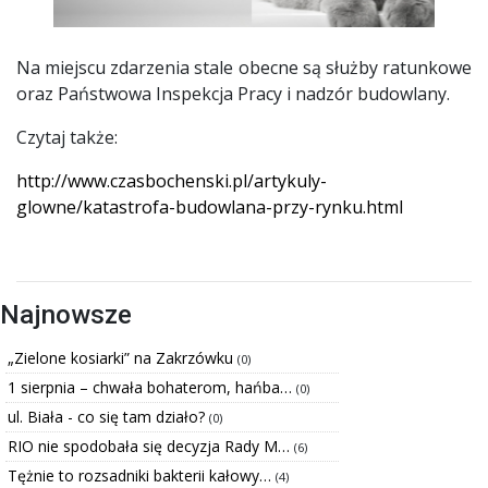
Na miejscu zdarzenia stale obecne są służby ratunkowe
oraz Państwowa Inspekcja Pracy i nadzór budowlany.
Czytaj także:
http://www.czasbochenski.pl/artykuly-
glowne/katastrofa-budowlana-przy-rynku.html
Najnowsze
„Zielone kosiarki” na Zakrzówku
(0)
1 sierpnia – chwała bohaterom, hańba…
(0)
ul. Biała - co się tam działo?
(0)
RIO nie spodobała się decyzja Rady M…
(6)
Tężnie to rozsadniki bakterii kałowy…
(4)