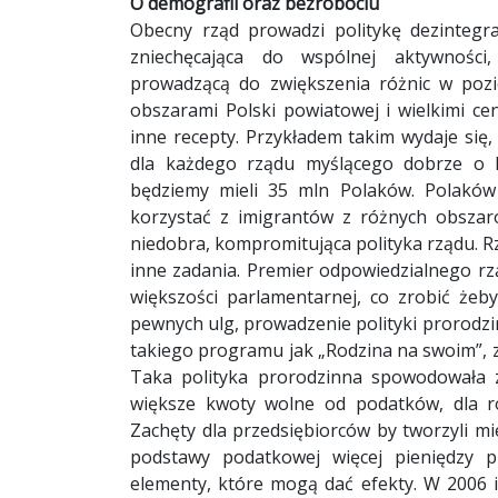
O demografii oraz bezrobociu
Obecny rząd prowadzi politykę dezintegrac
zniechęcająca do wspólnej aktywności, 
prowadzącą do zwiększenia różnic w poz
obszarami Polski powiatowej i wielkimi cen
inne recepty. Przykładem takim wydaje się
dla każdego rządu myślącego dobrze o P
będziemy mieli 35 mln Polaków. Polaków
korzystać z imigrantów z różnych obszar
niedobra, kompromitująca polityka rządu. R
inne zadania. Premier odpowiedzialnego rz
większości parlamentarnej, co zrobić że
pewnych ulg, prowadzenie polityki prorodz
takiego programu jak „Rodzina na swoim”, z 
Taka polityka prorodzinna spowodowała z
większe kwoty wolne od podatków, dla ro
Zachęty dla przedsiębiorców by tworzyli mi
podstawy podatkowej więcej pieniędzy p
elementy, które mogą dać efekty. W 2006 i