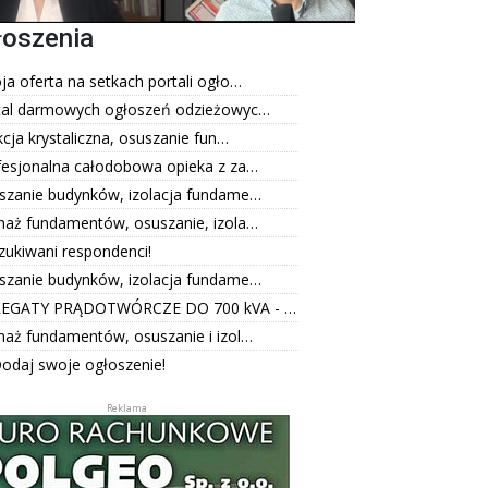
łoszenia
a oferta na setkach portali ogło…
tal darmowych ogłoszeń odzieżowyc…
kcja krystaliczna, osuszanie fun…
fesjonalna całodobowa opieka z za…
szanie budynków, izolacja fundame…
naż fundamentów, osuszanie, izola…
zukiwani respondenci!
szanie budynków, izolacja fundame…
EGATY PRĄDOTWÓRCZE DO 700 kVA - …
naż fundamentów, osuszanie i izol…
odaj swoje ogłoszenie!