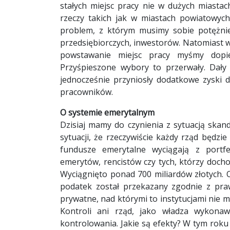
stałych miejsc pracy nie w dużych miast
rzeczy takich jak w miastach powiatowych
problem, z którym musimy sobie potężnie
przedsiębiorczych, inwestorów. Natomiast w
powstawanie miejsc pracy myśmy dopier
Przyśpieszone wybory to przerwały. Dały o
jednocześnie przyniosły dodatkowe zyski
pracowników.
O systemie emerytalnym
Dzisiaj mamy do czynienia z sytuacją ska
sytuacji, że rzeczywiście każdy rząd będzi
fundusze emerytalne wyciągają z portfe
emerytów, rencistów czy tych, którzy doch
Wyciągnięto ponad 700 miliardów złotych.
podatek został przekazany zgodnie z pra
prywatne, nad którymi to instytucjami nie m
Kontroli ani rząd, jako władza wykona
kontrolowania. Jakie są efekty? W tym roku