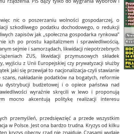
mu rządzenia. PiS dąży tylko do wygrania wyborów i
 więc nic o poszerzaniu wolności gospodarczej, o
dacji szkodliwego podatku dochodowego, o redukcji
odliwych zapisów jak „społeczna gospodarka rynkowa”
nie ich po prostu kapitalizmem i sprawiedliwością,
anym sejmie i samorządach, likwidacji niepotrzebnych
iążeniach ZUS, likwidacji przymusowych składek
 wyjściu z Unii Europejskiej czy prywatyzacji służby
ek jaki się przewijał to nacjonalizacja-czyli stawianie
ie szans, nakładanie podatków na bogatych, reformie
temu dystrybucji budżetowej i o opiece państwa nad
awiedliwości wyraźnie skręcili w lewo i proponują
 mocno akcentują politykę realizacji interesu
ych przemyśleń, przedsięwzięć a przede wszystkim
acja w Polsce. Jest ona bardzo trudna. Kryzys od kilku
ten kryzys obecny rząd nie znajduje. Czasami wydaje