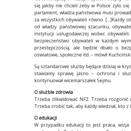
się jakby nie chcieli żeby w Polsce żyło si
parlament, władza państwowa musi prowadz
za wszystkich obywateli równo. […]Każdy o
od władzy państwowej szacunku, obywatel
instytucji usługodawczej wobec obywatel
bezpieczeństwo obywateli w każdym wymi
przestępczością, ale będzie dbało o bez
oświatowe, społeczne itd. – mówił Kuchcińsk
Są sztandarowe służby będące dzisiaj w kryz
stawiamy sprawę jasno – ochrona i słu
kontynuował wicemarszałek Sejmu.
O służbie zdrowia
Trzeba zlikwidować NFZ. Trzeba rozgonić 
Trzeba zrobić tak, aby każdy wiedział, kto z
O edukacji
W przypadku edukacji to jest praca, wizj