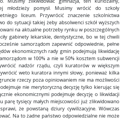
go. Musimy zlikwidować gimnazja, ten kuriozalny,
iej młodzieży pomysł. Musimy wrócić do szkoły
etniego liceum. Przywrócić znaczenie szkolnictwa
 do sytuacji takiej żeby absolwenci szkół wyższych
gotowani na aktualne potrzeby rynku w poszczególnych
y gabinety lekarskie, dentystyczne, bo w tej chwili
dnocześnie samorządom zapewnić odpowiednie, pełne
lędów ekonomicznych rady gmin podejmują likwidację
 samorządom w 100% a nie w 50% kosztem subwencji
rzywrócić nadzór rządu, czyli kuratorów w większym
ywrócić weto kuratora innymi słowy, ponieważ kilka
 gruncie rzeczy poza opiniowaniem nie ma możliwości
odejmuje nie merytoryczną decyzję tylko kierując się
ącznie ekonomicznymi podejmuje decyzję o likwidacji
aju parę tysięcy małych miejscowości już zlikwidowano
 sprawi, że powstaną dziury cywilizacyjne. Wówczas
dować. Na to żadne państwo odpowiedzialne nie może