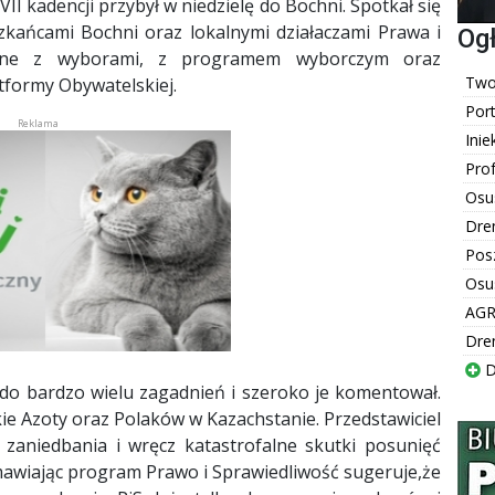
II kadencji przybył w niedzielę do Bochni. Spotkał się
zkańcami Bochni oraz lokalnymi działaczami Prawa i
Og
ązane z wyborami, z programem wyborczym oraz
Twoj
tformy Obywatelskiej.
Por
Inie
Pro
Osu
Dre
Pos
Osu
AGR
Dre
D
 do bardzo wielu zagadnień i szeroko je komentował.
ie Azoty oraz Polaków w Kazachstanie. Przedstawiciel
 zaniedbania i wręcz katastrofalne skutki posunięć
mawiając program Prawo i Sprawiedliwość sugeruje,że