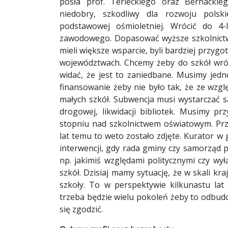
posła prof. Terleckiego oraz Bernackie
niedobry, szkodliwy dla rozwoju polsk
podstawowej ośmioletniej. Wrócić do 4-l
zawodowego. Dopasować wyższe szkolnictwo
mieli większe wsparcie, byli bardziej przy
województwach. Chcemy żeby do szkół wrócił
widać, że jest to zaniedbane. Musimy je
finansowanie żeby nie było tak, że ze wzg
małych szkół. Subwencja musi wystarczać
drogowej, likwidacji bibliotek. Musimy p
stopniu nad szkolnictwem oświatowym. Prz
lat temu to weto zostało zdjęte. Kurator w
interwencji, gdy rada gminy czy samorząd p
np. jakimiś względami politycznymi czy wył
szkół. Dzisiaj mamy sytuację, że w skali kr
szkoły. To w perspektywie kilkunastu lat
trzeba będzie wielu pokoleń żeby to odbu
się zgodzić.