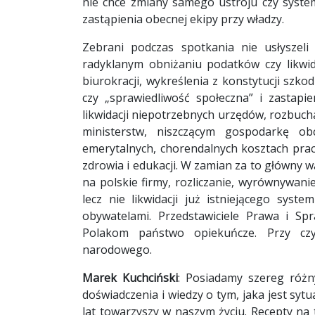
nie chce zmiany samego ustroju czy syste
zastąpienia obecnej ekipy przy władzy.
Zebrani podczas spotkania nie usłyszeli
radyklanym obniżaniu podatków czy likwi
biurokracji, wykreślenia z konstytucji szk
czy „sprawiedliwość społeczna” i zastapie
likwidacji niepotrzebnych urzędów, rozbuch
ministerstw, niszczącym gospodarkę obc
emerytalnych, chorendalnych kosztach pracy,
zdrowia i edukacji. W zamian za to główny wąt
na polskie firmy, rozliczanie, wyrównywan
lecz nie likwidacji już istniejącego sys
obywatelami. Przedstawiciele Prawa i Spr
Polakom państwo opiekuńcze. Przy czym
narodowego.
Marek Kuchciński
: Posiadamy szereg różn
doświadczenia i wiedzy o tym, jaka jest sytu
lat towarzyszy w naszym życiu. Recepty na 