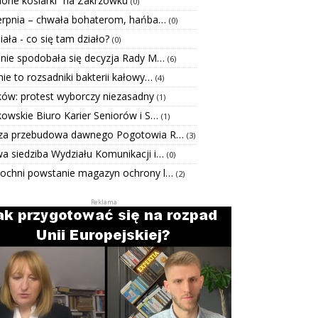
elone kosiarki” na Zakrzówku
(0)
ierpnia – chwała bohaterom, hańba…
(0)
Biała - co się tam działo?
(0)
 nie spodobała się decyzja Rady M…
(6)
ie to rozsadniki bakterii kałowy…
(4)
ków: protest wyborczy niezasadny
(1)
kowskie Biuro Karier Seniorów i S…
(1)
za przebudowa dawnego Pogotowia R…
(3)
a siedziba Wydziału Komunikacji i…
(0)
ochni powstanie magazyn ochrony l…
(2)