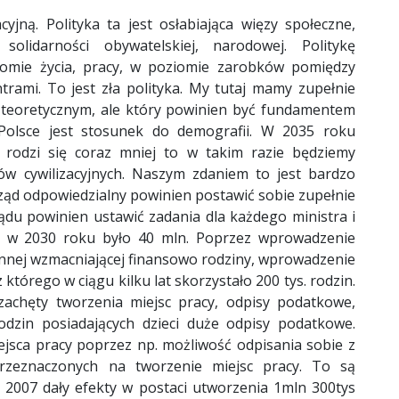
yjną. Polityka ta jest osłabiająca więzy społeczne,
solidarności obywatelskiej, narodowej. Politykę
iomie życia, pracy, w poziomie zarobków pomiędzy
trami. To jest zła polityka. My tutaj mamy zupełnie
, teoretycznym, ale który powinien być fundamentem
olsce jest stosunek do demografii. W 2035 roku
 rodzi się coraz mniej to w takim razie będziemy
ów cywilizacyjnych. Naszym zdaniem to jest bardzo
ząd odpowiedzialny powinien postawić sobie zupełnie
ądu powinien ustawić zadania dla każdego ministra i
by w 2030 roku było 40 mln. Poprzez wprowadzenie
innej wzmacniającej finansowo rodziny, wprowadzenie
którego w ciągu kilku lat skorzystało 200 tys. rodzin.
achęty tworzenia miejsc pracy, odpisy podatkowe,
dzin posiadających dzieci duże odpisy podatkowe.
ejsca pracy poprzez np. możliwość odpisania sobie z
rzeznaczonych na tworzenie miejsc pracy. To są
 2007 dały efekty w postaci utworzenia 1mln 300tys