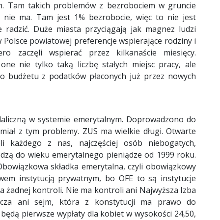
ach. Tam takich problemów z bezrobociem w gruncie
 nie ma. Tam jest 1% bezrobocie, więc to nie jest
 radzić. Duże miasta przyciągają jak magnez ludzi
 Polsce powiatowej preferencje wspierające rodziny i
o zaczęli wspierać przez kilkanaście miesięcy.
ne nie tylko taką liczbę stałych miejsc pracy, ale
 do budżetu z podatków płaconych już przez nowych
ndaliczną w systemie emerytalnym. Doprowadzono do
e miał z tym problemy. ZUS ma wielkie długi. Otwarte
li każdego z nas, najczęściej osób niebogatych,
odzą do wieku emerytalnego pieniądze od 1999 roku.
 Obowiązkowa składka emerytalna, czyli obowiązkowy
wem instytucją prywatnym, bo OFE to są instytucje
a żadnej kontroli. Nie ma kontroli ani Najwyższa Izba
wcza ani sejm, która z konstytucji ma prawo do
 będą pierwsze wypłaty dla kobiet w wysokości 24,50,