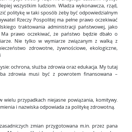
ę lepiej wszystkim ludziom. Władza wykonawcza, rząd,
ić politykę w taki sposób żeby być odpowiedzialnym
bywatel Rzeczy Pospolitej ma pełne prawo oczekiwać
skiego traktowania administracji państwowej, jako
i. Ma prawo oczekiwać, że państwo będzie dbało o
arze. Nie tylko w wymiarze związanym z walką z
pieczeństwo zdrowotne, żywnościowe, ekologiczne,
i
ysie: ochrona, służba zdrowia oraz edukacja. My tutaj
żba zdrowia musi być z powrotem finansowana –
w wielu przypadkach niejasne powiązania, komitywy.
 imienia i nazwiska odpowiada za politykę zdrowotną.
a zasadniczych zmian przygotowana m.in. przez pana