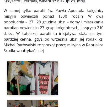
Krzysztof Czermak, wikariusz biskupi ds. misji.
W samej tylko parafii św. Pawła Apostoła kolędnicy
misyjni odwiedzili ponad 1500 rodzin. W dwa
popołudnia – 27 i 28 grudnia ub.r. – domy i mieszkania
parafian odwiedziło 27 grup kolędniczych, liczących 210
dzieci. W tutejszej parafii ta inicjatywa stała się tym
bardziej cenna, gdyż od września ub.r. jej rodak ks.
Michał Rachwalski rozpoczął pracę misyjną w Republice
Środkowoafrykańskiej.