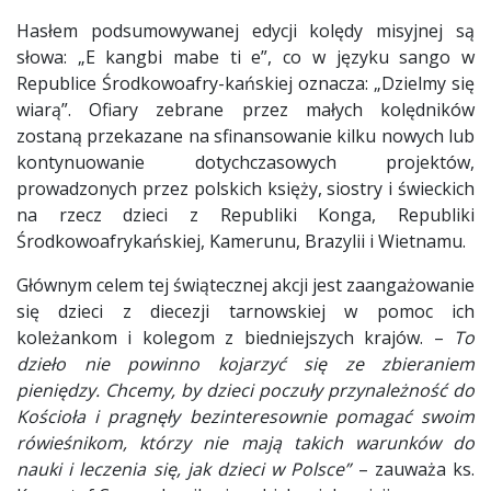
Hasłem podsumowywanej edycji kolędy misyjnej są
słowa: „E kangbi mabe ti e”, co w języku sango w
Republice Środkowoafry-kańskiej oznacza: „Dzielmy się
wiarą”. Ofiary zebrane przez małych kolędników
zostaną przekazane na sfinansowanie kilku nowych lub
kontynuowanie dotychczasowych projektów,
prowadzonych przez polskich księży, siostry i świeckich
na rzecz dzieci z Republiki Konga, Republiki
Środkowoafrykańskiej, Kamerunu, Brazylii i Wietnamu.
Głównym celem tej świątecznej akcji jest zaangażowanie
się dzieci z diecezji tarnowskiej w pomoc ich
koleżankom i kolegom z biedniejszych krajów. –
To
dzieło nie powinno kojarzyć się ze zbieraniem
pieniędzy. Chcemy, by dzieci poczuły przynależność do
Kościoła i pragnęły bezinteresownie pomagać swoim
rówieśnikom, którzy nie mają takich warunków do
nauki i leczenia się, jak dzieci w Polsce”
– zauważa ks.