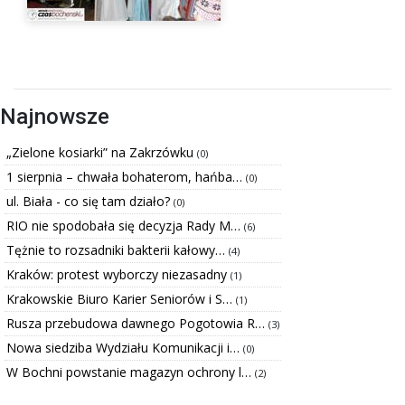
Najnowsze
„Zielone kosiarki” na Zakrzówku
(0)
1 sierpnia – chwała bohaterom, hańba…
(0)
ul. Biała - co się tam działo?
(0)
RIO nie spodobała się decyzja Rady M…
(6)
Tężnie to rozsadniki bakterii kałowy…
(4)
Kraków: protest wyborczy niezasadny
(1)
Krakowskie Biuro Karier Seniorów i S…
(1)
Rusza przebudowa dawnego Pogotowia R…
(3)
Nowa siedziba Wydziału Komunikacji i…
(0)
W Bochni powstanie magazyn ochrony l…
(2)