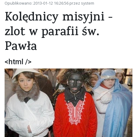
Opublikowano: 2013-01-12 16:26:56 przez system
Kolędnicy misyjni -
zlot w parafii św.
Pawła
<html />