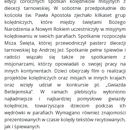
edycji corocznych spotkań kolędników misyjnych z
diecezji tarnowskiej. W sobotnie przedpołudnie do
kościoła św. Pawła Apostoła zjechało kilkaset grup
kolędniczych, które między świętami Bożego
Narodzenia a Nowym Rokiem uczestniczyły w misyjnym
kolędowaniu w swoich parafiach. Spotkanie rozpoczęła
Msza Święta, której przewodniczył pasterz diecezji
tarnowskiej bp Andrzej Jeż. Spotkanie pełne śpiewów i
radości wiązało się także ze spotkaniem z
misjonarzami, którzy opowiadali o swojej pracy na
innych kontynentach. Dzieci obejrzały film o realizacji
projektów kolędniczych oraz misjach w innych krajach
oraz wzięły udział w konkursie pt. „Gwiazda
Betlejemska”. W ramach plebiscytu wyłoniono
najładniejsze i najbardziej pomysłowe gwiazdy
kolędnicze, towarzyszące dzieciom podczas ich
wędrówki w parafiach. Wymagano również znajomości
prezentowanych w czasie kolędy tekstów recytowanych,
jak i śpiewanych.