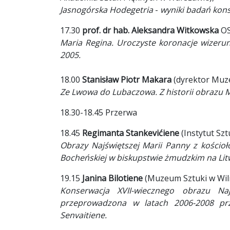
Jasnogórska Hodegetria
-
wyniki badań kon
17.30
prof. dr hab. Aleksandra Witkowska
OS
Maria Regina. Uroczyste koronacje wizeru
2005.
18.00
Stanisław Piotr Makara
(dyrektor Muz
Ze Lwowa do Lubaczowa. Z historii obrazu Ma
18.30-18.45 Przerwa
18.45
Regimanta Stankevićiene
(Instytut Sztu
Obrazy Najświętszej Marii Panny z kościoł
Bocheńskiej w biskupstwie żmudzkim na Lit
19.15
Janina Bilotiene
(Muzeum Sztuki w Wiln
Konserwacja XVII-wiecznego obrazu Na
przeprowadzona w latach 2006-2008 prze
Senvaitiene.