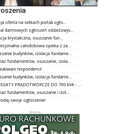
łoszenia
a oferta na setkach portali ogło…
tal darmowych ogłoszeń odzieżowyc…
kcja krystaliczna, osuszanie fun…
fesjonalna całodobowa opieka z za…
szanie budynków, izolacja fundame…
naż fundamentów, osuszanie, izola…
zukiwani respondenci!
szanie budynków, izolacja fundame…
EGATY PRĄDOTWÓRCZE DO 700 kVA - …
naż fundamentów, osuszanie i izol…
odaj swoje ogłoszenie!