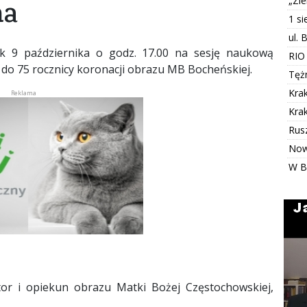
„Zi
na
1 s
ul. 
ek 9 października o godz. 17.00 na sesję naukową
RIO
do 75 rocznicy koronacji obrazu MB Bocheńskiej.
Tężn
Kra
Kra
Rus
Now
W B
or i opiekun obrazu Matki Bożej Częstochowskiej,