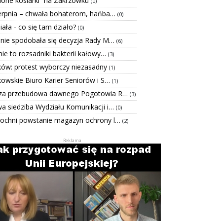
elone kosiarki” na Zakrzówku
(0)
ierpnia – chwała bohaterom, hańba…
(0)
Biała - co się tam działo?
(0)
 nie spodobała się decyzja Rady M…
(6)
ie to rozsadniki bakterii kałowy…
(3)
ków: protest wyborczy niezasadny
(1)
kowskie Biuro Karier Seniorów i S…
(1)
za przebudowa dawnego Pogotowia R…
(3)
a siedziba Wydziału Komunikacji i…
(0)
ochni powstanie magazyn ochrony l…
(2)