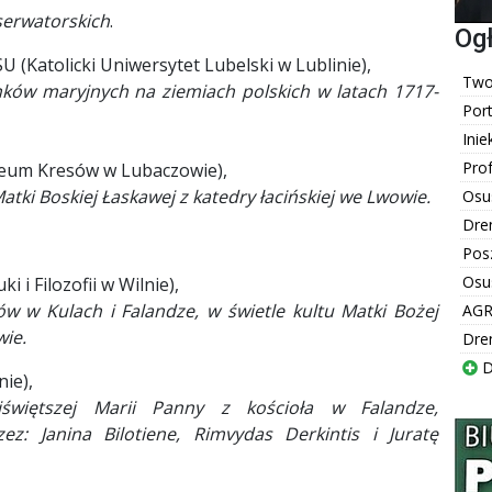
serwatorskich
.
Og
U (Katolicki Uniwersytet Lubelski w Lublinie),
Twoj
nków maryjnych na ziemiach polskich w latach 1717-
Por
Inie
Pro
eum Kresów w Lubaczowie),
tki Boskiej Łaskawej z katedry łacińskiej we Lwowie.
Osu
Dre
Pos
Osu
ki i Filozofii w Wilnie),
ów w Kulach i Falandze, w świetle kultu Matki Bożej
AGR
wie.
Dre
D
ie),
jświętszej Marii Panny z kościoła w Falandze,
z: Janina Bilotiene, Rimvydas Derkintis i Juratę