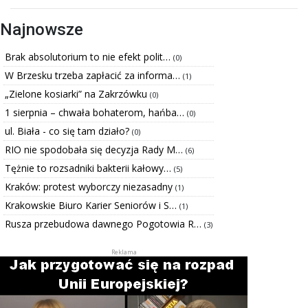
Najnowsze
Brak absolutorium to nie efekt polit…
(0)
W Brzesku trzeba zapłacić za informa…
(1)
„Zielone kosiarki” na Zakrzówku
(0)
1 sierpnia – chwała bohaterom, hańba…
(0)
ul. Biała - co się tam działo?
(0)
RIO nie spodobała się decyzja Rady M…
(6)
Tężnie to rozsadniki bakterii kałowy…
(5)
Kraków: protest wyborczy niezasadny
(1)
Krakowskie Biuro Karier Seniorów i S…
(1)
Rusza przebudowa dawnego Pogotowia R…
(3)