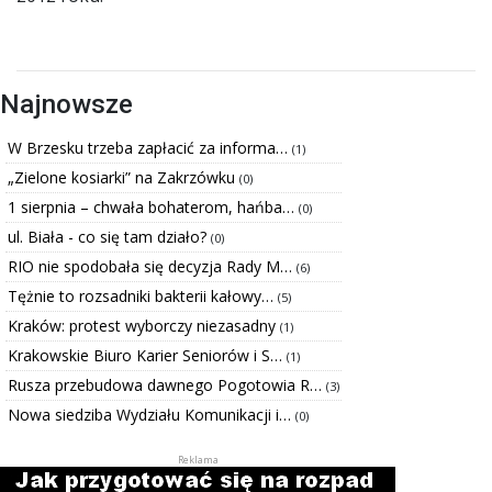
Najnowsze
W Brzesku trzeba zapłacić za informa…
(1)
„Zielone kosiarki” na Zakrzówku
(0)
1 sierpnia – chwała bohaterom, hańba…
(0)
ul. Biała - co się tam działo?
(0)
RIO nie spodobała się decyzja Rady M…
(6)
Tężnie to rozsadniki bakterii kałowy…
(5)
Kraków: protest wyborczy niezasadny
(1)
Krakowskie Biuro Karier Seniorów i S…
(1)
Rusza przebudowa dawnego Pogotowia R…
(3)
Nowa siedziba Wydziału Komunikacji i…
(0)