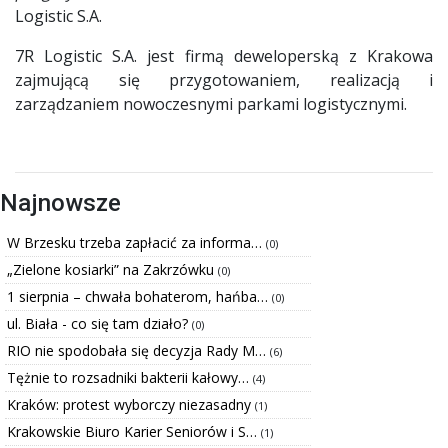
Logistic S.A.
7R Logistic S.A. jest firmą deweloperską z Krakowa
zajmującą się przygotowaniem, realizacją i
zarządzaniem nowoczesnymi parkami logistycznymi.
Najnowsze
W Brzesku trzeba zapłacić za informa…
(0)
„Zielone kosiarki” na Zakrzówku
(0)
1 sierpnia – chwała bohaterom, hańba…
(0)
ul. Biała - co się tam działo?
(0)
RIO nie spodobała się decyzja Rady M…
(6)
Tężnie to rozsadniki bakterii kałowy…
(4)
Kraków: protest wyborczy niezasadny
(1)
Krakowskie Biuro Karier Seniorów i S…
(1)