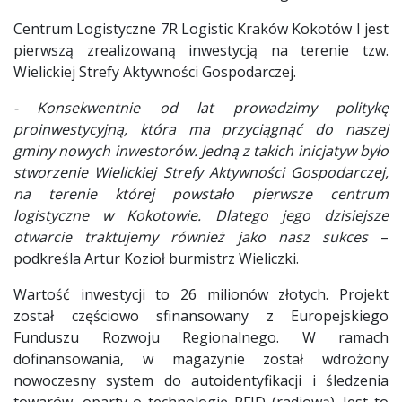
Centrum Logistyczne 7R Logistic Kraków Kokotów I jest
pierwszą zrealizowaną inwestycją na terenie tzw.
Wielickiej Strefy Aktywności Gospodarczej.
- Konsekwentnie od lat prowadzimy politykę
proinwestycyjną, która ma przyciągnąć do naszej
gminy nowych inwestorów. Jedną z takich inicjatyw było
stworzenie Wielickiej Strefy Aktywności Gospodarczej,
na terenie której powstało pierwsze centrum
logistyczne w Kokotowie. Dlatego jego dzisiejsze
otwarcie traktujemy również jako nasz sukces
–
podkreśla Artur Kozioł burmistrz Wieliczki.
Wartość inwestycji to 26 milionów złotych. Projekt
został częściowo sfinansowany z Europejskiego
Funduszu Rozwoju Regionalnego. W ramach
dofinansowania, w magazynie został wdrożony
nowoczesny system do autoidentyfikacji i śledzenia
towarów, oparty o technologię RFID (radiową). Jest to