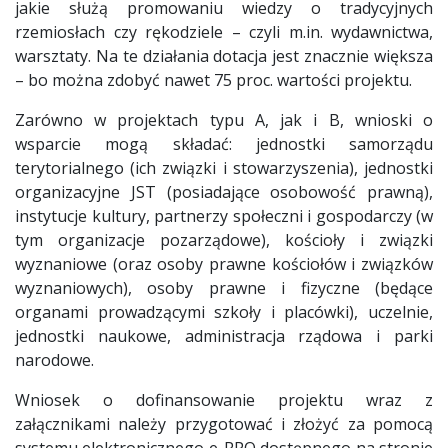
jakie służą promowaniu wiedzy o tradycyjnych
rzemiosłach czy rękodziele – czyli m.in. wydawnictwa,
warsztaty. Na te działania dotacja jest znacznie większa
– bo można zdobyć nawet 75 proc. wartości projektu.
Zarówno w projektach typu A, jak i B, wnioski o
wsparcie mogą składać: jednostki samorządu
terytorialnego (ich związki i stowarzyszenia), jednostki
organizacyjne JST (posiadające osobowość prawną),
instytucje kultury, partnerzy społeczni i gospodarczy (w
tym organizacje pozarządowe), kościoły i związki
wyznaniowe (oraz osoby prawne kościołów i związków
wyznaniowych), osoby prawne i fizyczne (będące
organami prowadzącymi szkoły i placówki), uczelnie,
jednostki naukowe, administracja rządowa i parki
narodowe.
Wniosek o dofinansowanie projektu wraz z
załącznikami należy przygotować i złożyć za pomocą
systemu elektronicznego e-RPO dostępnego na stronie