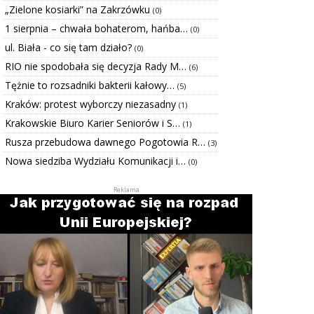
„Zielone kosiarki” na Zakrzówku
(0)
1 sierpnia – chwała bohaterom, hańba…
(0)
ul. Biała - co się tam działo?
(0)
RIO nie spodobała się decyzja Rady M…
(6)
Tężnie to rozsadniki bakterii kałowy…
(5)
Kraków: protest wyborczy niezasadny
(1)
Krakowskie Biuro Karier Seniorów i S…
(1)
Rusza przebudowa dawnego Pogotowia R…
(3)
Nowa siedziba Wydziału Komunikacji i…
(0)