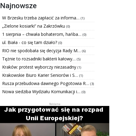
Najnowsze
W Brzesku trzeba zapłacić za informa…
(1)
„Zielone kosiarki” na Zakrzówku
(0)
1 sierpnia – chwała bohaterom, hańba…
(0)
ul. Biała - co się tam działo?
(0)
RIO nie spodobała się decyzja Rady M…
(6)
Tężnie to rozsadniki bakterii kałowy…
(5)
Kraków: protest wyborczy niezasadny
(1)
Krakowskie Biuro Karier Seniorów i S…
(1)
Rusza przebudowa dawnego Pogotowia R…
(3)
Nowa siedziba Wydziału Komunikacji i…
(0)