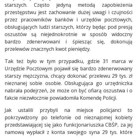
starszych. Często jedyną metodą zapobieżenia
przestępstwu jest zachowanie dużej uwagi i czujności
przez pracowników banków i urzędów pocztowych,
obsługujących ludzi starszych, którzy będąc pod presją
oszustów są niejednokrotnie w sposób widoczny
bardzo zdenerwowani i śpiesząc się, dokonują
przelewów znacznych kwot pieniędzy.
Tak też było w tym przypadku, gdzie 31 marca w
Urzędzie Pocztowym pojawił się bardzo zdenerwowany
starszy mężczyzna, chcący dokonać przelewu 29 tys. zł
nieznanej sobie osobie. Obsługująca go urzędniczka
nabrała podejrzeń, że może on być ofiarą oszustwa i o
fakcie niezwłocznie powiadomiła Komendę Policji.
Jak ustalili przybyli na miejsce policjanci to
pokrzywdzony po telefonie od nieznajomej kobiety
przedstawiającej się jako funkcjonariuszka CBŚP, za jej
namową wypłacił z konta swojego syna 29 tys. które