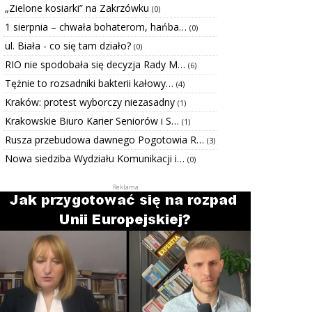
„Zielone kosiarki” na Zakrzówku
(0)
1 sierpnia – chwała bohaterom, hańba…
(0)
ul. Biała - co się tam działo?
(0)
RIO nie spodobała się decyzja Rady M…
(6)
Tężnie to rozsadniki bakterii kałowy…
(4)
Kraków: protest wyborczy niezasadny
(1)
Krakowskie Biuro Karier Seniorów i S…
(1)
Rusza przebudowa dawnego Pogotowia R…
(3)
Nowa siedziba Wydziału Komunikacji i…
(0)