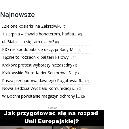
Najnowsze
„Zielone kosiarki” na Zakrzówku
(0)
1 sierpnia – chwała bohaterom, hańba…
(0)
ul. Biała - co się tam działo?
(0)
RIO nie spodobała się decyzja Rady M…
(6)
Tężnie to rozsadniki bakterii kałowy…
(4)
Kraków: protest wyborczy niezasadny
(1)
Krakowskie Biuro Karier Seniorów i S…
(1)
Rusza przebudowa dawnego Pogotowia R…
(3)
Nowa siedziba Wydziału Komunikacji i…
(0)
W Bochni powstanie magazyn ochrony l…
(2)