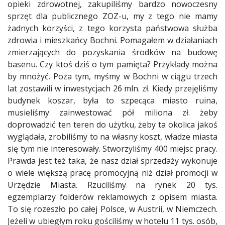
opieki zdrowotnej, zakupiliśmy bardzo nowoczesny
sprzęt dla publicznego ZOZ-u, my z tego nie mamy
żadnych korzyści, z tego korzysta państwowa służba
zdrowia i mieszkańcy Bochni. Pomagałem w działaniach
zmierzających do pozyskania środków na budowę
basenu. Czy ktoś dziś o tym pamięta? Przykłady można
by mnożyć. Poza tym, myśmy w Bochni w ciągu trzech
lat zostawili w inwestycjach 26 mln. zł. Kiedy przejęliśmy
budynek koszar, była to szpecąca miasto ruina,
musieliśmy zainwestować pół miliona zł. żeby
doprowadzić ten teren do użytku, żeby ta okolica jakoś
wyglądała, zrobiliśmy to na własny koszt, władze miasta
się tym nie interesowały. Stworzyliśmy 400 miejsc pracy.
Prawda jest też taka, że nasz dział sprzedaży wykonuje
o wiele większą pracę promocyjną niż dział promocji w
Urzędzie Miasta. Rzuciliśmy na rynek 20 tys.
egzemplarzy folderów reklamowych z opisem miasta.
To się rozeszło po całej Polsce, w Austrii, w Niemczech.
Jeżeli w ubiegłym roku gościliśmy w hotelu 11 tys. osób,