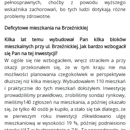
pełnosprawnych, choćby z powodu wyższego
wskaźnika zachorowań, bo tych ludzi dotykają różne
problemy zdrowotne.
Deficytowe mieszkania na Brzeźnickiej
Kilka lat temu wybudował Pan kilka bloków
mieszkalnych przy ul. Brzeźnickiej. Jak bardzo wzbogacił
się Pan na tej inwestycji?
W ogóle się nie wzbogaciłem, wręcz straciłem a przy
okazji przekonałem się, że w tym kraju nie ma
możliwości planowania czegokolwiek w perspektywie
dłuższej niż kilka miesięcy. Wybudowałem 110 mieszkań
i praktycznie do tych mieszkań dołożyłem. Inwestycję
prowadziliśmy prawidłowo, zrobiliśmy sondaż rynkowy,
mieliśmy140 zgłoszeń na mieszkania, a później okazało
się, że tylko 40 osób je kupiło, a stało się tak dlatego, że
w pierwszym roku inwestycji zlikwidowano ulgę
mieszkaniową w wysokości 19 %, później podniesiono
stawkę VAT w budownictwie o 7 %. To spowodowało, że