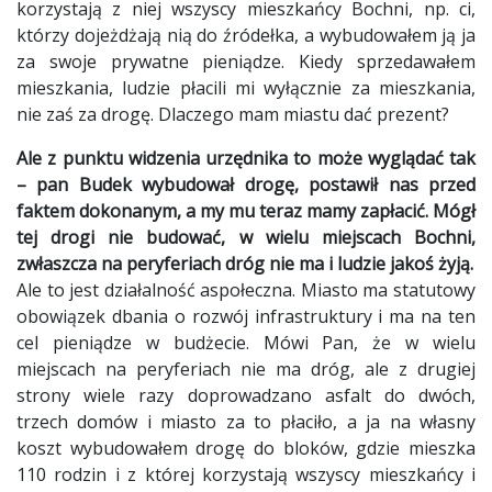
korzystają z niej wszyscy mieszkańcy Bochni, np. ci,
którzy dojeżdżają nią do źródełka, a wybudowałem ją ja
za swoje prywatne pieniądze. Kiedy sprzedawałem
mieszkania, ludzie płacili mi wyłącznie za mieszkania,
nie zaś za drogę. Dlaczego mam miastu dać prezent?
Ale z punktu widzenia urzędnika to może wyglądać tak
– pan Budek wybudował drogę, postawił nas przed
faktem dokonanym, a my mu teraz mamy zapłacić. Mógł
tej drogi nie budować, w wielu miejscach Bochni,
zwłaszcza na peryferiach dróg nie ma i ludzie jakoś żyją.
Ale to jest działalność aspołeczna. Miasto ma statutowy
obowiązek dbania o rozwój infrastruktury i ma na ten
cel pieniądze w budżecie. Mówi Pan, że w wielu
miejscach na peryferiach nie ma dróg, ale z drugiej
strony wiele razy doprowadzano asfalt do dwóch,
trzech domów i miasto za to płaciło, a ja na własny
koszt wybudowałem drogę do bloków, gdzie mieszka
110 rodzin i z której korzystają wszyscy mieszkańcy i