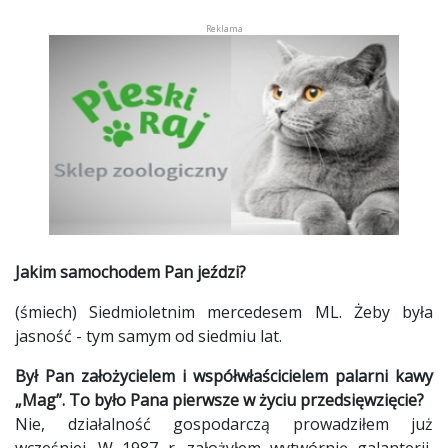
Jakim samochodem Pan jeździ?
(śmiech) Siedmioletnim mercedesem ML. Żeby była
jasność - tym samym od siedmiu lat.
Był Pan założycielem i współwłaścicielem palarni kawy
„Mag”. To było Pana pierwsze w życiu przedsięwzięcie?
Nie, działalność gospodarczą prowadziłem już
wcześniej. W 1987 r. założyłem wytwórnię galanterii,