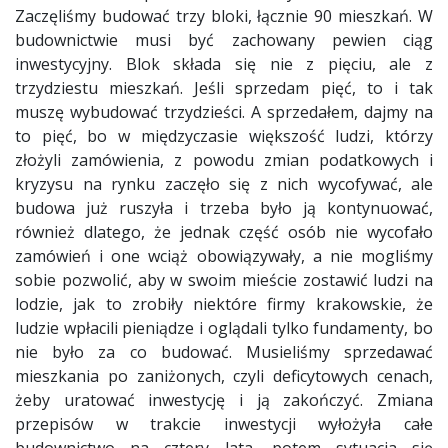
Zaczęliśmy budować trzy bloki, łącznie 90 mieszkań. W
budownictwie musi być zachowany pewien ciąg
inwestycyjny. Blok składa się nie z pięciu, ale z
trzydziestu mieszkań. Jeśli sprzedam pięć, to i tak
muszę wybudować trzydzieści. A sprzedałem, dajmy na
to pięć, bo w międzyczasie większość ludzi, którzy
złożyli zamówienia, z powodu zmian podatkowych i
kryzysu na rynku zaczęło się z nich wycofywać, ale
budowa już ruszyła i trzeba było ją kontynuować,
również dlatego, że jednak część osób nie wycofało
zamówień i one wciąż obowiązywały, a nie mogliśmy
sobie pozwolić, aby w swoim mieście zostawić ludzi na
lodzie, jak to zrobiły niektóre firmy krakowskie, że
ludzie wpłacili pieniądze i oglądali tylko fundamenty, bo
nie było za co budować. Musieliśmy sprzedawać
mieszkania po zaniżonych, czyli deficytowych cenach,
żeby uratować inwestycję i ją zakończyć. Zmiana
przepisów w trakcie inwestycji wyłożyła całe
budownictwo na cztery lata, potem sytuacja się