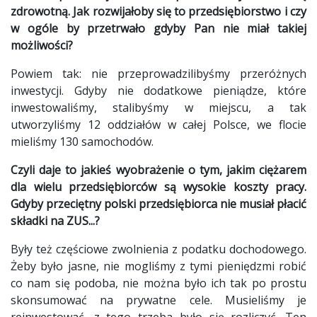
zdrowotną. Jak rozwijałoby się to przedsiębiorstwo i czy
w ogóle by przetrwało gdyby Pan nie miał takiej
możliwości?
Powiem tak: nie przeprowadzilibyśmy przeróżnych
inwestycji. Gdyby nie dodatkowe pieniądze, które
inwestowaliśmy, stalibyśmy w miejscu, a tak
utworzyliśmy 12 oddziałów w całej Polsce, we flocie
mieliśmy 130 samochodów.
Czyli daje to jakieś wyobrażenie o tym, jakim ciężarem
dla wielu przedsiębiorców są wysokie koszty pracy.
Gdyby przeciętny polski przedsiębiorca nie musiał płacić
składki na ZUS...?
Były też częściowe zwolnienia z podatku dochodowego.
Żeby było jasne, nie mogliśmy z tymi pieniędzmi robić
co nam się podoba, nie można było ich tak po prostu
skonsumować na prywatne cele. Musieliśmy je
reinwestować, z tego trzeba było się rozliczyć. Ten