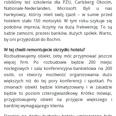
robiliśmy też szkolenia dla PZU, Carlsberg Okocim,
Nationale-Nederlanden, Microsoft. Byli u nas
harleyowcy, którzy mieli swój zjazd – w sumie przed
hotelem stało 150 motocykli. W tym roku szykuje się
podobna impreza, liczymy na dużą frekwencję. To są
ludzie zamożni, prezesi banków, dużych spółek. Warto,
by oni przyjeżdżali do Bochni.
W tej chwili remontujecie skrzydło hotelu?
Rozbudowujemy obiekt, żeby móc przyjmować jeszcze
więcej firm. Po rozbudowie będzie 200 miejsc
noclegowych i sala konferencyjna-bankietowa na 200
osób, co stworzy możliwość organizowania dużo
większych niż do tej pory konferencji i spotkań. Po
zmianach obiekt będzie klimatyzowany i w zasadzie
będzie to poziom czterogwiazdkowy. Krótko mówiąc,
przygotowujemy obiekt na przyjęcie większego i
bardziej wymagającego klienta.
Dawniej na dachu budynku hotelu umieszczone było