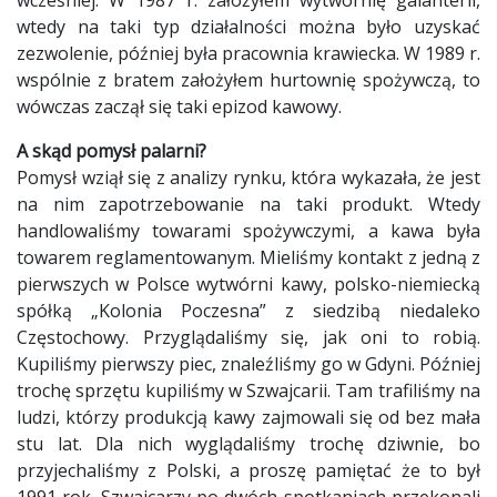
wtedy na taki typ działalności można było uzyskać
zezwolenie, później była pracownia krawiecka. W 1989 r.
wspólnie z bratem założyłem hurtownię spożywczą, to
wówczas zaczął się taki epizod kawowy.
A skąd pomysł palarni?
Pomysł wziął się z analizy rynku, która wykazała, że jest
na nim zapotrzebowanie na taki produkt. Wtedy
handlowaliśmy towarami spożywczymi, a kawa była
towarem reglamentowanym. Mieliśmy kontakt z jedną z
pierwszych w Polsce wytwórni kawy, polsko-niemiecką
spółką „Kolonia Poczesna” z siedzibą niedaleko
Częstochowy. Przyglądaliśmy się, jak oni to robią.
Kupiliśmy pierwszy piec, znaleźliśmy go w Gdyni. Później
trochę sprzętu kupiliśmy w Szwajcarii. Tam trafiliśmy na
ludzi, którzy produkcją kawy zajmowali się od bez mała
stu lat. Dla nich wyglądaliśmy trochę dziwnie, bo
przyjechaliśmy z Polski, a proszę pamiętać że to był
1991 rok. Szwajcarzy po dwóch spotkaniach przekonali