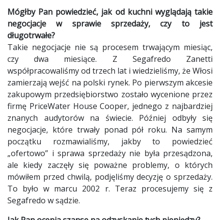
Mógłby Pan powiedzieć, jak od kuchni wyglądają takie
negocjacje w sprawie sprzedaży, czy to jest
długotrwałe?
Takie negocjacje nie są procesem trwającym miesiąc,
czy dwa miesiące. Z Segafredo Zanetti
współpracowaliśmy od trzech lat i wiedzieliśmy, że Włosi
zamierzają wejść na polski rynek. Po pierwszym akcesie
zakupowym przedsiębiorstwo zostało wycenione przez
firmę PriceWater House Cooper, jednego z najbardziej
znanych audytorów na świecie. Później odbyły się
negocjacje, które trwały ponad pół roku. Na samym
początku rozmawialiśmy, jakby to powiedzieć
„ofertowo” i sprawa sprzedaży nie była przesądzona,
ale kiedy zaczęły się poważne problemy, o których
mówiłem przed chwilą, podjęliśmy decyzję o sprzedaży.
To było w marcu 2002 r. Teraz procesujemy się z
Segafredo w sądzie.
Jak Pan ocenia szanse na odzyskanie tych pieniędzy?