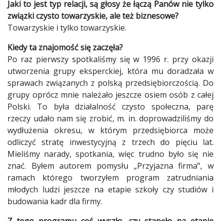
Jaki to jest typ relacji, są głosy że łączą Panów nie tylko
związki czysto towarzyskie, ale też biznesowe?
Towarzyskie i tylko towarzyskie.
Kiedy ta znajomość się zaczęła?
Po raz pierwszy spotkaliśmy się w 1996 r. przy okazji
utworzenia grupy eksperckiej, która mu doradzała w
sprawach związanych z polską przedsiębiorczością. Do
grupy oprócz mnie należało jeszcze osiem osób z całej
Polski. To była działalność czysto społeczna, parę
rzeczy udało nam się zrobić, m. in. doprowadziliśmy do
wydłużenia okresu, w którym przedsiębiorca może
odliczyć stratę inwestycyjną z trzech do pięciu lat.
Mieliśmy narady, spotkania, więc trudno było się nie
znać. Byłem autorem pomysłu „Przyjazna firma”, w
ramach którego tworzyłem program zatrudniania
młodych ludzi jeszcze na etapie szkoły czy studiów i
budowania kadr dla firmy.
Z tego programu coś wyszło, czy stanęło na etapie