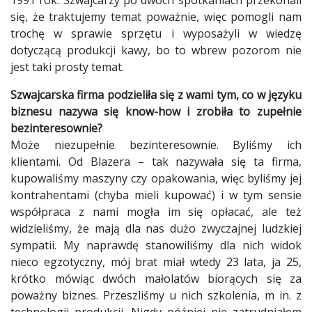
się, że traktujemy temat poważnie, więc pomogli nam
trochę w sprawie sprzętu i wyposażyli w wiedzę
dotyczącą produkcji kawy, bo to wbrew pozorom nie
jest taki prosty temat.
Szwajcarska firma podzieliła się z wami tym, co w języku
biznesu nazywa się know-how i zrobiła to zupełnie
bezinteresownie?
Może niezupełnie bezinteresownie. Byliśmy ich
klientami. Od Blazera – tak nazywała się ta firma,
kupowaliśmy maszyny czy opakowania, więc byliśmy jej
kontrahentami (chyba mieli kupować) i w tym sensie
współpraca z nami mogła im się opłacać, ale też
widzieliśmy, że mają dla nas dużo zwyczajnej ludzkiej
sympatii. My naprawdę stanowiliśmy dla nich widok
nieco egzotyczny, mój brat miał wtedy 23 lata, ja 25,
krótko mówiąc dwóch małolatów biorących się za
poważny biznes. Przeszliśmy u nich szkolenia, m in. z
technologii produkcji. Nigdy później nie zatrudniałem