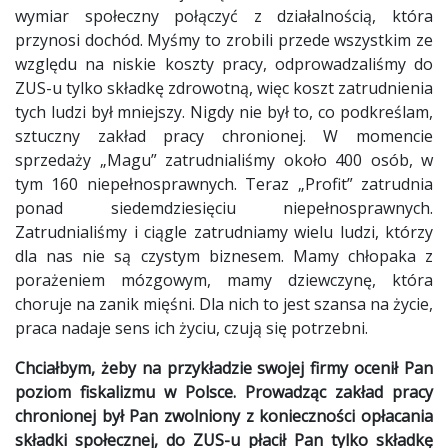
wymiar społeczny połączyć z działalnością, która
przynosi dochód. Myśmy to zrobili przede wszystkim ze
względu na niskie koszty pracy, odprowadzaliśmy do
ZUS-u tylko składkę zdrowotną, więc koszt zatrudnienia
tych ludzi był mniejszy. Nigdy nie był to, co podkreślam,
sztuczny zakład pracy chronionej. W momencie
sprzedaży „Magu” zatrudnialiśmy około 400 osób, w
tym 160 niepełnosprawnych. Teraz „Profit” zatrudnia
ponad siedemdziesięciu niepełnosprawnych.
Zatrudnialiśmy i ciągle zatrudniamy wielu ludzi, którzy
dla nas nie są czystym biznesem. Mamy chłopaka z
porażeniem mózgowym, mamy dziewczynę, która
choruje na zanik mięśni. Dla nich to jest szansa na życie,
praca nadaje sens ich życiu, czują się potrzebni.
Chciałbym, żeby na przykładzie swojej firmy ocenił Pan
poziom fiskalizmu w Polsce. Prowadząc zakład pracy
chronionej był Pan zwolniony z konieczności opłacania
składki społecznej, do ZUS-u płacił Pan tylko składkę