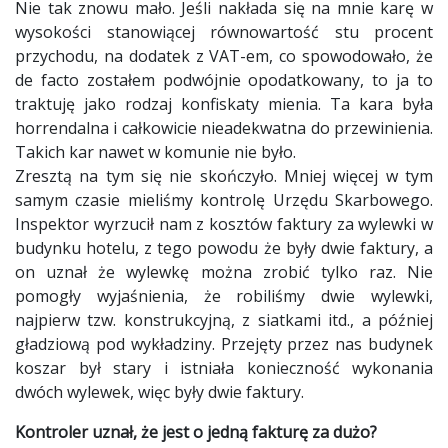
Nie tak znowu mało. Jeśli nakłada się na mnie karę w
wysokości stanowiącej równowartość stu procent
przychodu, na dodatek z VAT-em, co spowodowało, że
de facto zostałem podwójnie opodatkowany, to ja to
traktuję jako rodzaj konfiskaty mienia. Ta kara była
horrendalna i całkowicie nieadekwatna do przewinienia.
Takich kar nawet w komunie nie było.
Zresztą na tym się nie skończyło. Mniej więcej w tym
samym czasie mieliśmy kontrolę Urzędu Skarbowego.
Inspektor wyrzucił nam z kosztów faktury za wylewki w
budynku hotelu, z tego powodu że były dwie faktury, a
on uznał że wylewkę można zrobić tylko raz. Nie
pomogły wyjaśnienia, że robiliśmy dwie wylewki,
najpierw tzw. konstrukcyjną, z siatkami itd., a później
gładziową pod wykładziny. Przejęty przez nas budynek
koszar był stary i istniała konieczność wykonania
dwóch wylewek, więc były dwie faktury.
Kontroler uznał, że jest o jedną fakturę za dużo?