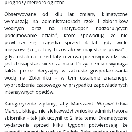
prognozy meteorologiczne.
Obserwowane od kilu lat zmiany klimatyczne
wymuszają na administratorach rzek i zbiorników
wodnych oraz na instytucjach nadzorujących
podejmowanie działań, które spowodują, że nie
powtórzy się tragedia sprzed 4 lat, gdy wiele
miejscowości „zalanych zostało w majestacie prawa” ,
gdyż ustalona przed laty rezerwa przeciwpowodziowa
jest dzisiaj stanowczo za mała. Dużych zmian wymaga
także proces decyzyjny w zakresie gospodarowania
wodą na Zbiorniku – w tym ustalenie znacznego
wyprzedzenia czasowego w przypadku zapowiadanych
intensywnych opadów.
Kategorycznie żądamy, aby Marszałek Województwa
Małopolskiego nie zlekceważył wniosku administratora
zbiornika - tak jak uczynił to 2 lata temu. Dramatyczne
wydarzenia sprzed kilku tygodni potwierdzają, że
tragedii powodziowych w Dolinie Raby można uniknąć