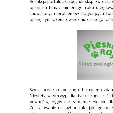
Redakcja portalu czasbochenski.pl zwróciła 
opinii na temat minionego roku urzędow
zauważonych problemów dotyczących funk
opinię, tym razem również niezleżnego rad
Swoją ocenę rozpocznę od znanego zdani
Niestety, w tym wypadku tylko druga część t
pewnością nigdy nie zapomnę. Ale nie dla
Zdecydowanie nie był on taki, jakiego ocz