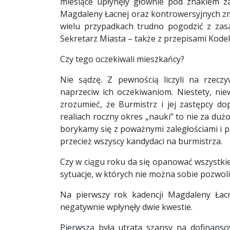
miesiące upłynęły głównie pod znakiem z
Magdaleny Łacnej oraz kontrowersyjnych zm
wielu przypadkach trudno pogodzić z zasa
Sekretarz Miasta – także z przepisami Kode
Czy tego oczekiwali mieszkańcy?
Nie sądzę. Z pewnością liczyli na rzeczy
naprzeciw ich oczekiwaniom. Niestety, niew
zrozumieć, że Burmistrz i jej zastępcy d
realiach roczny okres „nauki” to nie za duż
borykamy się z poważnymi zaległościami i 
przecież wszyscy kandydaci na burmistrza.
Czy w ciągu roku da się opanować wszystki
sytuacje, w których nie można sobie pozwoli
Na pierwszy rok kadencji Magdaleny Łacne
negatywnie wpłynęły dwie kwestie.
Pierwszą była utrata szansy na dofinans