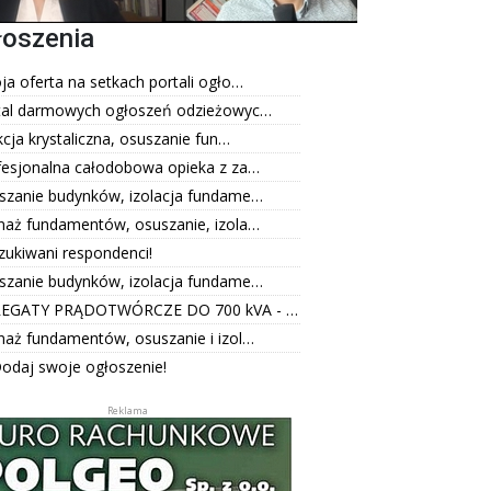
łoszenia
a oferta na setkach portali ogło…
tal darmowych ogłoszeń odzieżowyc…
kcja krystaliczna, osuszanie fun…
fesjonalna całodobowa opieka z za…
szanie budynków, izolacja fundame…
naż fundamentów, osuszanie, izola…
zukiwani respondenci!
szanie budynków, izolacja fundame…
EGATY PRĄDOTWÓRCZE DO 700 kVA - …
naż fundamentów, osuszanie i izol…
odaj swoje ogłoszenie!