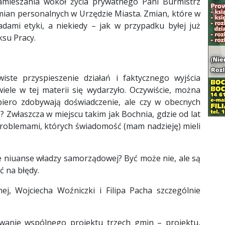
amieszania wokół życia prywatnego Pani Burmistrz
ian personalnych w Urzędzie Miasta. Zmian, które w
dami etyki, a niekiedy – jak w przypadku byłej już
ksu Pracy.
wiste przyspieszenie działań i faktycznego wyjścia
iele w tej materii się wydarzyło. Oczywiście, można
opiero zdobywają doświadczenie, ale czy w obecnych
o? Zwłaszcza w miejscu takim jak Bochnia, gdzie od lat
problemami, których świadomość (mam nadzieję) mieli
e niuanse władzy samorządowej? Być może nie, ale są
ć na błędy.
j, Wojciecha Woźniczki i Filipa Pacha szczególnie
owanie wspólnego projektu trzech gmin – projektu,