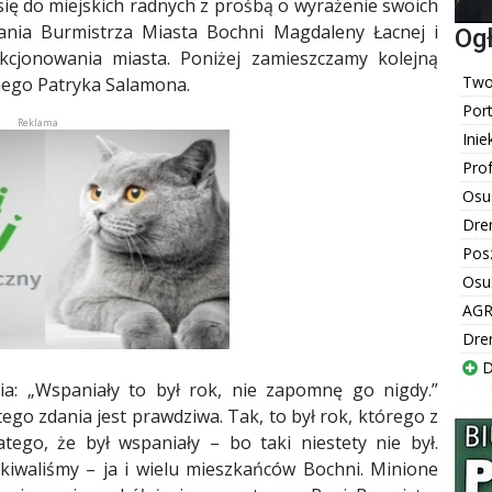
się do miejskich radnych z prośbą o wyrażenie swoich
ania Burmistrza Miasta Bochni Magdaleny Łacnej i
Og
cjonowania miasta. Poniżej zamieszczamy kolejną
Twoj
nego Patryka Salamona.
Por
Inie
Pro
Osu
Dre
Pos
Osu
AGR
Dre
D
a: „Wspaniały to był rok, nie zapomnę go nigdy.”
ego zdania jest prawdziwa. Tak, to był rok, którego z
tego, że był wspaniały – bo taki niestety nie był.
ekiwaliśmy – ja i wielu mieszkańców Bochni. Minione