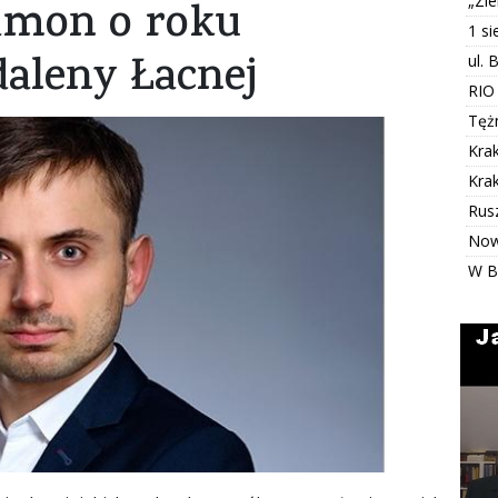
„Zi
amon o roku
1 s
aleny Łacnej
ul. 
RIO
Tężn
Kra
Kra
Rus
Now
W B