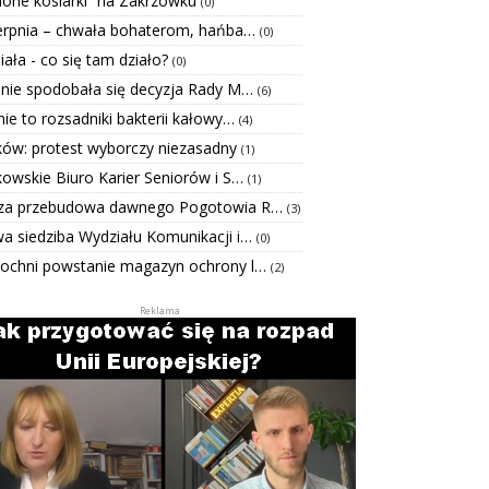
elone kosiarki” na Zakrzówku
(0)
ierpnia – chwała bohaterom, hańba…
(0)
Biała - co się tam działo?
(0)
 nie spodobała się decyzja Rady M…
(6)
ie to rozsadniki bakterii kałowy…
(4)
ków: protest wyborczy niezasadny
(1)
kowskie Biuro Karier Seniorów i S…
(1)
za przebudowa dawnego Pogotowia R…
(3)
a siedziba Wydziału Komunikacji i…
(0)
ochni powstanie magazyn ochrony l…
(2)