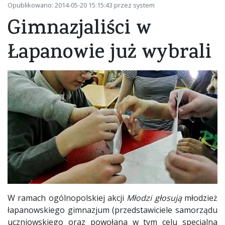
Opublikowano: 2014-05-20 15:15:43 przez system
Gimnazjaliści w
Łapanowie już wybrali
W ramach ogólnopolskiej akcji
Młodzi głosują
młodzież
łapanowskiego gimnazjum (przedstawiciele samorządu
uczniowskiego oraz powołana w tym celu specjalna