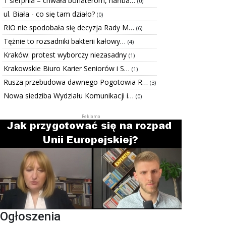
1 sierpnia – chwała bohaterom, hańba…
(0)
ul. Biała - co się tam działo?
(0)
RIO nie spodobała się decyzja Rady M…
(6)
Tężnie to rozsadniki bakterii kałowy…
(4)
Kraków: protest wyborczy niezasadny
(1)
Krakowskie Biuro Karier Seniorów i S…
(1)
Rusza przebudowa dawnego Pogotowia R…
(3)
Nowa siedziba Wydziału Komunikacji i…
(0)
Ogłoszenia