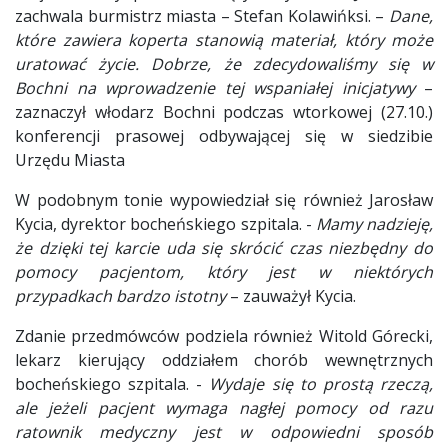
zachwala burmistrz miasta – Stefan Kolawińksi. –
Dane,
które zawiera koperta stanowią materiał, który może
uratować życie. Dobrze, że zdecydowaliśmy się w
Bochni na wprowadzenie tej wspaniałej inicjatywy
–
zaznaczył włodarz Bochni podczas wtorkowej (27.10.)
konferencji prasowej odbywającej się w siedzibie
Urzędu Miasta
W podobnym tonie wypowiedział się również Jarosław
Kycia, dyrektor bocheńskiego szpitala. -
Mamy nadzieję,
że dzięki tej karcie uda się skrócić czas niezbędny do
pomocy pacjentom, który jest w niektórych
przypadkach bardzo istotny
– zauważył Kycia.
Zdanie przedmówców podziela również Witold Górecki,
lekarz kierujący oddziałem chorób wewnętrznych
bocheńskiego szpitala. -
Wydaje się to prostą rzeczą,
ale jeżeli pacjent wymaga nagłej pomocy od razu
ratownik medyczny jest w odpowiedni sposób