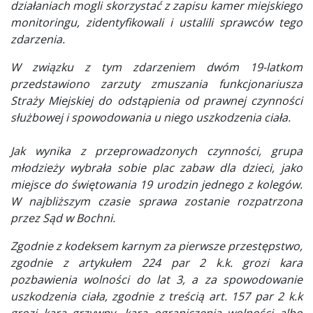
działaniach mogli skorzystać z zapisu kamer miejskiego
monitoringu, zidentyfikowali i ustalili sprawców tego
zdarzenia.
W związku z tym zdarzeniem dwóm 19-latkom
przedstawiono zarzuty zmuszania funkcjonariusza
Straży Miejskiej do odstąpienia od prawnej czynności
służbowej i spowodowania u niego uszkodzenia ciała.
Jak wynika z przeprowadzonych czynności, grupa
młodzieży wybrała sobie plac zabaw dla dzieci, jako
miejsce do świętowania 19 urodzin jednego z kolegów.
W najbliższym czasie sprawa zostanie rozpatrzona
przez Sąd w Bochni.
Zgodnie z kodeksem karnym za pierwsze przestępstwo,
zgodnie z artykułem 224 par 2 k.k. grozi kara
pozbawienia wolności do lat 3, a za spowodowanie
uszkodzenia ciała, zgodnie z treścią art. 157 par 2 k.k
grozi kara grzywny, kara ograniczenia wolności albo