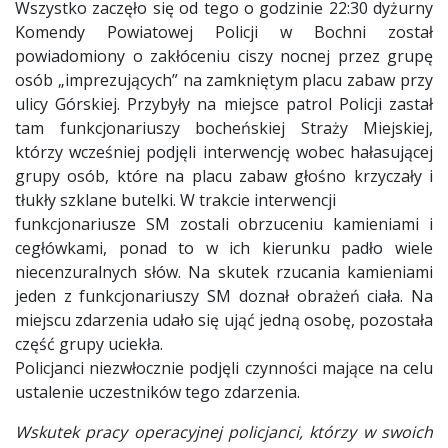
Wszystko zaczęło się od tego o godzinie 22:30 dyżurny
Komendy Powiatowej Policji w Bochni został
powiadomiony o zakłóceniu ciszy nocnej przez grupę
osób „imprezujących” na zamkniętym placu zabaw przy
ulicy Górskiej. Przybyły na miejsce patrol Policji zastał
tam funkcjonariuszy bocheńskiej Straży Miejskiej,
którzy wcześniej podjęli interwencję wobec hałasującej
grupy osób, które na placu zabaw głośno krzyczały i
tłukły szklane butelki. W trakcie interwencji
funkcjonariusze SM zostali obrzuceniu kamieniami i
cegłówkami, ponad to w ich kierunku padło wiele
niecenzuralnych słów. Na skutek rzucania kamieniami
jeden z funkcjonariuszy SM doznał obrażeń ciała. Na
miejscu zdarzenia udało się ująć jedną osobę, pozostała
część grupy uciekła.
Policjanci niezwłocznie podjęli czynności mające na celu
ustalenie uczestników tego zdarzenia.
Wskutek pracy operacyjnej policjanci, którzy w swoich