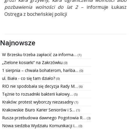
pozbawienia wolności do lat 2
– informuje Łukasz
Ostręga z bocheńskiej policji
Najnowsze
W Brzesku trzeba zapłacić za informa…
(1)
„Zielone kosiarki” na Zakrzówku
(0)
1 sierpnia – chwała bohaterom, hańba…
(0)
ul. Biała - co się tam działo?
(0)
RIO nie spodobała się decyzja Rady M…
(6)
Tężnie to rozsadniki bakterii kałowy…
(5)
Kraków: protest wyborczy niezasadny
(1)
Krakowskie Biuro Karier Seniorów i S…
(1)
Rusza przebudowa dawnego Pogotowia R…
(3)
Nowa siedziba Wydziału Komunikacji i…
(0)