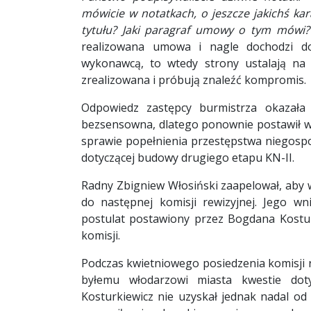
mówicie w notatkach, o jeszcze jakichś k
tytułu? Jaki paragraf umowy o tym mówi?
realizowana umowa i nagle dochodzi do
wykonawcą, to wtedy strony ustalają na
zrealizowana i próbują znaleźć kompromis.
Odpowiedz zastępcy burmistrza okazała 
bezsensowna, dlatego ponownie postawił w
sprawie popełnienia przestępstwa niegospo
dotyczącej budowy drugiego etapu KN-II.
Radny Zbigniew Włosiński zaapelował, aby
do następnej komisji rewizyjnej. Jego wn
postulat postawiony przez Bogdana Kostur
komisji.
Podczas kwietniowego posiedzenia komisji r
byłemu włodarzowi miasta kwestie dot
Kosturkiewicz nie uzyskał jednak nadal od 