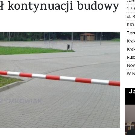
„Zi
ł kontynuacji budowy
1 s
ul. 
RIO
Tężn
Kra
Kra
Rus
Now
W B