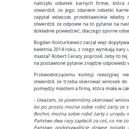
naliczyło odsetek karnych firmie, któr
stwierdził, że jego zdaniem odsetki karn
zapytał wówczas przedstawiciela władzy
stwierdził, że odpowie na to pytanie na nast
dokładnie powiedzieć, dlaczego sporne odset
Bogdan Kosturkiewicz zaczął więc dopytywać
kwietnia 2014 roku, z czego wynikają kary
miasta? Robert Cerazy poprosił, żeby to tej
na postawione pytanie znajdzie odpowiedz
Przewodniczącemu komisji rewizyjnej ni
stwierdził, że trzeba skierować wniosek do
pomiędzy miastem a firmą, która miała w ca
- Uważam, że powinniśmy skierować wniosek
bo po prostu można sobie robić żarty ze s
Bochni, można sobie robić żarty z urzędu mi
Państwo dwa razy zapłacili za coś, co nie z
Państwo podpisywaliście dziwne notatki