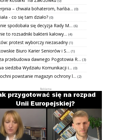
elone kosiarki” na Zakrzówku
(0)
ierpnia – chwała bohaterom, hańba…
(0)
Biała - co się tam działo?
(0)
 nie spodobała się decyzja Rady M…
(6)
ie to rozsadniki bakterii kałowy…
(4)
ków: protest wyborczy niezasadny
(1)
kowskie Biuro Karier Seniorów i S…
(1)
za przebudowa dawnego Pogotowia R…
(3)
a siedziba Wydziału Komunikacji i…
(0)
ochni powstanie magazyn ochrony l…
(2)