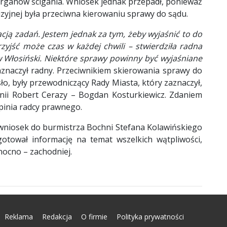
rganów ścigania. Wniosek jednak przepadł, ponieważ
izyjnej była przeciwna kierowaniu sprawy do sądu.
acją zadań. Jestem jednak za tym, żeby wyjaśnić to do
zyjść może czas w każdej chwili – stwierdziła radna
w Włosiński. Niektóre sprawy powinny być wyjaśniane
znaczył radny. Przeciwnikiem skierowania sprawy do
ło, były przewodniczący Rady Miasta, który zaznaczył,
inii Robert Cerazy – Bogdan Kosturkiewicz. Zdaniem
opinia radcy prawnego.
 wniosek do burmistrza Bochni Stefana Kolawińskiego
tował informację na temat wszelkich wątpliwości,
nocno – zachodniej.
Reklama
Redakcja
O firmie
Polityka prywatności