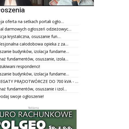
łoszenia
a oferta na setkach portali ogło…
tal darmowych ogłoszeń odzieżowyc…
kcja krystaliczna, osuszanie fun…
fesjonalna całodobowa opieka z za…
szanie budynków, izolacja fundame…
naż fundamentów, osuszanie, izola…
zukiwani respondenci!
szanie budynków, izolacja fundame…
EGATY PRĄDOTWÓRCZE DO 700 kVA - …
naż fundamentów, osuszanie i izol…
odaj swoje ogłoszenie!