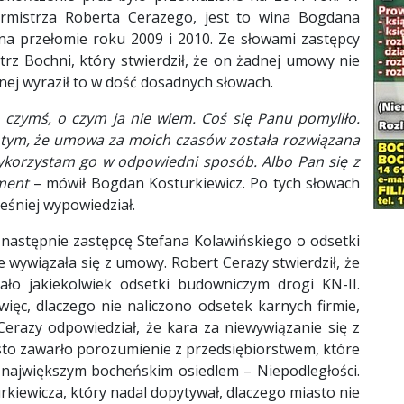
urmistrza Roberta Cerazego, jest to wina Bogdana
na przełomie roku 2009 i 2010. Ze słowami zastępcy
trz Bochni, który stwierdził, że on żadnej umowy nie
nej wyraził to w dość dosadnych słowach.
 czymś, o czym ja nie wiem. Coś się Panu pomyliło.
o tym, że umowa za moich czasów została rozwiązana
wykorzystam go w odpowiedni sposób. Albo Pan się z
ment
– mówił Bogdan Kosturkiewicz. Po tych słowach
eśniej wypowiedział.
 następnie zastępcę Stefana Kolawińskiego o odsetki
nie wywiązała się z umowy. Robert Cerazy stwierdził, że
ało jakiekolwiek odsetki budowniczym drogi KN-II.
więc, dlaczego nie naliczono odsetek karnych firmie,
erazy odpowiedział, że kara za niewywiązanie się z
sto zawarło porozumienie z przedsiębiorstwem, które
 największym bocheńskim osiedlem – Niepodległości.
kiewicza, który nadal dopytywał, dlaczego miasto nie