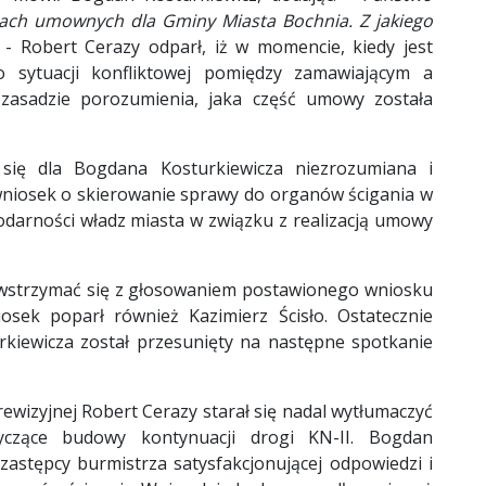
arach umownych dla Gminy Miasta Bochnia. Z jakiego
- Robert Cerazy odparł, iż w momencie, kiedy jest
 sytuacji konfliktowej pomiędzy zamawiającym a
 zasadzie porozumienia, jaka część umowy została
się dla Bogdana Kosturkiewicza niezrozumiana i
niosek o skierowanie sprawy do organów ścigania w
darności władz miasta w związku z realizacją umowy
 wstrzymać się z głosowaniem postawionego wniosku
iosek poparł również Kazimierz Ścisło. Ostatecznie
kiewicza został przesunięty na następne spotkanie
ewizyjnej Robert Cerazy starał się nadal wytłumaczyć
yczące budowy kontynuacji drogi KN-II. Bogdan
zastępcy burmistrza satysfakcjonującej odpowiedzi i