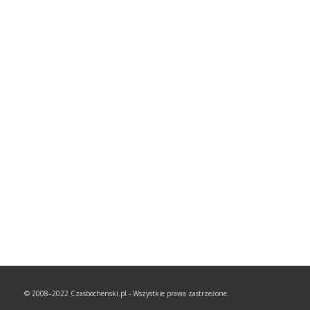
© 2008–2022 Czasbochenski.pl - Wszystkie prawa zastrzeżone.