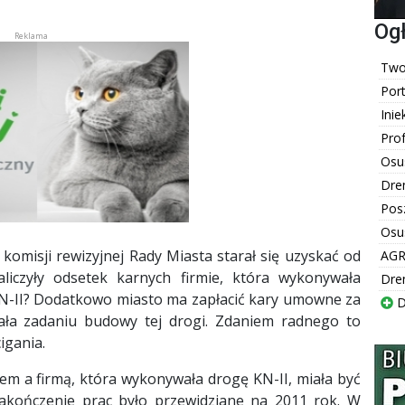
Og
Twoj
Por
Inie
Pro
Osu
Dre
Pos
Osu
omisji rewizyjnej Rady Miasta starał się uzyskać od
AGR
aliczyły odsetek karnych firmie, która wykonywała
Dre
KN-II? Dodatkowo miasto ma zapłacić kary umowne za
D
ała zadaniu budowy tej drogi. Zdaniem radnego to
igania.
m a firmą, która wykonywała drogę KN-II, miała być
zakończenie prac było przewidziane na 2011 rok. W