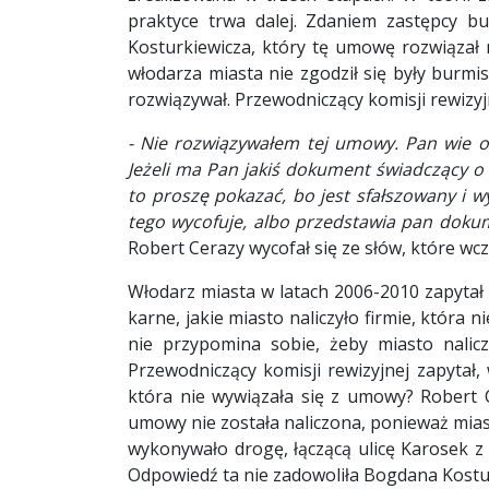
praktyce trwa dalej. Zdaniem zastępcy b
Kosturkiewicza, który tę umowę rozwiązał 
włodarza miasta nie zgodził się były burmis
rozwiązywał. Przewodniczący komisji rewizyj
- Nie rozwiązywałem tej umowy. Pan wie o
Jeżeli ma Pan jakiś dokument świadczący 
to proszę pokazać, bo jest sfałszowany i 
tego wycofuje, albo przedstawia pan doku
Robert Cerazy wycofał się ze słów, które wcz
Włodarz miasta w latach 2006-2010 zapytał
karne, jakie miasto naliczyło firmie, która 
nie przypomina sobie, żeby miasto nalicz
Przewodniczący komisji rewizyjnej zapytał, 
która nie wywiązała się z umowy? Robert C
umowy nie została naliczona, ponieważ mia
wykonywało drogę, łączącą ulicę Karosek z
Odpowiedź ta nie zadowoliła Bogdana Kostur