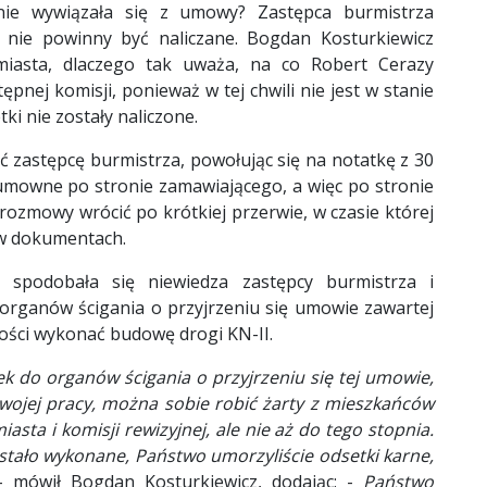
a nie wywiązała się z umowy? Zastępca burmistrza
e nie powinny być naliczane. Bogdan Kosturkiewicz
 miasta, dlaczego tak uważa, na co Robert Cerazy
ępnej komisji, ponieważ w tej chwili nie jest w stanie
ki nie zostały naliczone.
 zastępcę burmistrza, powołując się na notatkę z 30
 umowne po stronie zamawiającego, a więc po stronie
 rozmowy wrócić po krótkiej przerwie, w czasie której
 w dokumentach.
e spodobała się niewiedza zastępcy burmistrza i
 organów ścigania o przyjrzeniu się umowie zawartej
łości wykonać budowę drogi KN-II.
 do organów ścigania o przyjrzeniu się tej umowie,
wojej pracy, można sobie robić żarty z mieszkańców
asta i komisji rewizyjnej, ale nie aż do tego stopnia.
ostało wykonane, Państwo umorzyliście odsetki karne,
– mówił Bogdan Kosturkiewicz, dodając: -
Państwo