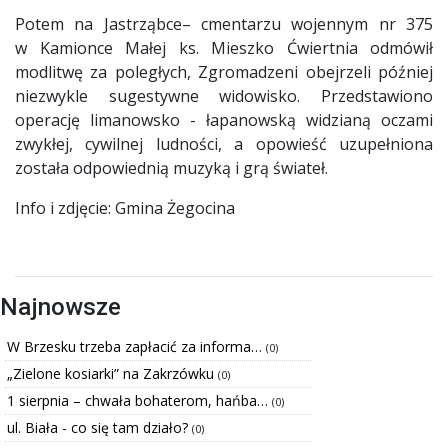
Potem na Jastrząbce– cmentarzu wojennym nr 375
w Kamionce Małej ks. Mieszko Ćwiertnia odmówił
modlitwę za poległych, Zgromadzeni obejrzeli później
niezwykle sugestywne widowisko. Przedstawiono
operację limanowsko - łapanowską widzianą oczami
zwykłej, cywilnej ludności, a opowieść uzupełniona
została odpowiednią muzyką i grą świateł.
Info i zdjęcie: Gmina Żegocina
Najnowsze
W Brzesku trzeba zapłacić za informa…
(0)
„Zielone kosiarki” na Zakrzówku
(0)
1 sierpnia – chwała bohaterom, hańba…
(0)
ul. Biała - co się tam działo?
(0)