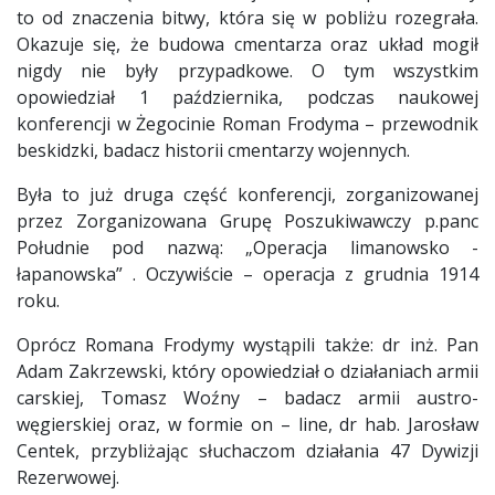
to od znaczenia bitwy, która się w pobliżu rozegrała.
Okazuje się, że budowa cmentarza oraz układ mogił
nigdy nie były przypadkowe. O tym wszystkim
opowiedział 1 października, podczas naukowej
konferencji w Żegocinie Roman Frodyma – przewodnik
beskidzki, badacz historii cmentarzy wojennych.
Była to już druga część konferencji, zorganizowanej
przez Zorganizowana Grupę Poszukiwawczy p.panc
Południe pod nazwą: „Operacja limanowsko -
łapanowska” . Oczywiście – operacja z grudnia 1914
roku.
Oprócz Romana Frodymy wystąpili także: dr inż. Pan
Adam Zakrzewski, który opowiedział o działaniach armii
carskiej, Tomasz Woźny – badacz armii austro-
węgierskiej oraz, w formie on – line, dr hab. Jarosław
Centek, przybliżając słuchaczom działania 47 Dywizji
Rezerwowej.