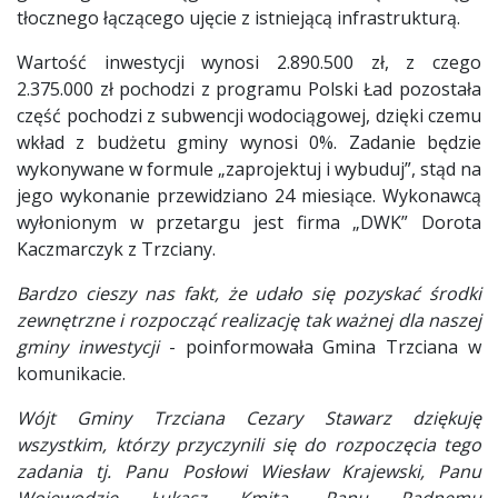
tłocznego łączącego ujęcie z istniejącą infrastrukturą.
Wartość inwestycji wynosi 2.890.500 zł, z czego
2.375.000 zł pochodzi z programu Polski Ład pozostała
część pochodzi z subwencji wodociągowej, dzięki czemu
wkład z budżetu gminy wynosi 0%. Zadanie będzie
wykonywane w formule „zaprojektuj i wybuduj”, stąd na
jego wykonanie przewidziano 24 miesiące. Wykonawcą
wyłonionym w przetargu jest firma „DWK” Dorota
Kaczmarczyk z Trzciany.
Bardzo cieszy nas fakt, że udało się pozyskać środki
zewnętrzne i rozpocząć realizację tak ważnej dla naszej
gminy inwestycji
- poinformowała Gmina Trzciana w
komunikacie.
Wójt Gminy Trzciana Cezary Stawarz dziękuję
wszystkim, którzy przyczynili się do rozpoczęcia tego
zadania tj. Panu Posłowi Wiesław Krajewski, Panu
Wojewodzie Łukasz Kmita, Panu Radnemu