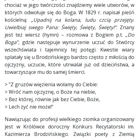
chociaż w jego twórczości znajdziemy wiele utworów, w
których odwołuje się do Boga. W 1829 r. napisał pieśń
kościelną:
„Upadnij na kolana, ludu czcią przejęty.
Uwielbiaj swego Pana: Święty, Święty, Święty!”
. Znany
jest też wiersz (hymn) – rozmowa z Bogiem p.t.
„Do
Boga”
, gdzie następuje wynurzenie uczuć do Stwórcy
wszechświata i tajemnicy tej potęgi. Kwestie wiary
splatały się u Brodzińskiego bardzo często z miłością do
ojczyzny, uczucie, które utrwalał już od dzieciństwa, a
towarzyszące mu do samej śmierci.
> "Z gruzów więzienia wołamy do Ciebie:
> Wróć nam ojczyznę, o Boże na niebie,
> Bez której, równie jak bez Ciebie, Boże,
> Lech żyć nie może!"
Nawiązując do profesji wielkiego ziomka organizowany
jest w Królówce doroczny Konkurs Recytatorski im.
Kazimierza Brodzińskiego. Związki poety z Ziemią