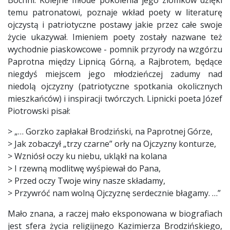
temu patronatowi, poznaje wkład poety w literaturę
ojczystą i patriotyczne postawy jakie przez całe swoje
życie ukazywał. Imieniem poety zostały nazwane też
wychodnie piaskowcowe - pomnik przyrody na wzgórzu
Paprotna między Lipnicą Górną, a Rajbrotem, będące
niegdyś miejscem jego młodzieńczej zadumy nad
niedolą ojczyzny (patriotyczne spotkania okolicznych
mieszkańców) i inspiracji twórczych. Lipnicki poeta Józef
Piotrowski pisał:
> „… Gorzko zapłakał Brodziński, na Paprotnej Górze,
> Jak zobaczył „trzy czarne” orły na Ojczyzny konturze,
> Wzniósł oczy ku niebu, ukląkł na kolana
> I rzewną modlitwę wyśpiewał do Pana,
> Przed oczy Twoje winy nasze składamy,
> Przywróć nam wolną Ojczyznę serdecznie błagamy. …”
Mało znana, a raczej mało eksponowana w biografiach
jest sfera życia religijnego Kazimierza Brodzińskiego,