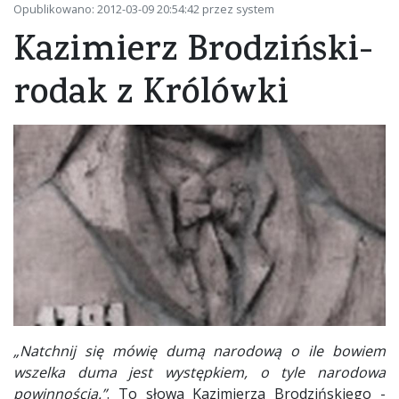
Opublikowano: 2012-03-09 20:54:42 przez system
Kazimierz Brodziński-
rodak z Królówki
„Natchnij się mówię dumą narodową o ile bowiem
wszelka duma jest występkiem, o tyle narodowa
powinnością.”
. To słowa Kazimierza Brodzińskiego -