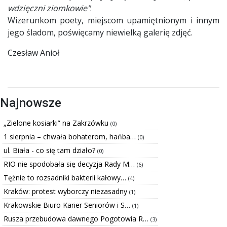
wdzięczni ziomkowie"
.
Wizerunkom poety, miejscom upamiętnionym i innym
jego śladom, poświęcamy niewielką galerię zdjęć.
Czesław Anioł
Najnowsze
„Zielone kosiarki” na Zakrzówku
(0)
1 sierpnia – chwała bohaterom, hańba…
(0)
ul. Biała - co się tam działo?
(0)
RIO nie spodobała się decyzja Rady M…
(6)
Tężnie to rozsadniki bakterii kałowy…
(4)
Kraków: protest wyborczy niezasadny
(1)
Krakowskie Biuro Karier Seniorów i S…
(1)
Rusza przebudowa dawnego Pogotowia R…
(3)