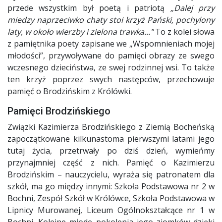
przede wszystkim był poetą i patriotą
„Dalej przy
miedzy naprzeciwko chaty stoi krzyż Pański, pochylony
laty, w około wierzby i zielona trawka..."
To z kolei słowa
z pamiętnika poety zapisane we „Wspomnieniach mojej
młodości”, przywoływane do pamięci obrazy ze swego
wczesnego dzieciństwa, ze swej rodzinnej wsi. To także
ten krzyż poprzez swych następców, przechowuje
pamięć o Brodzińskim z Królówki.
Pamięci Brodzińskiego
Związki Kazimierza Brodzińskiego z Ziemią Bocheńską
zapoczątkowane kilkunastoma pierwszymi latami jego
tutaj życia, przetrwały po dziś dzień, wymieńmy
przynajmniej część z nich. Pamięć o Kazimierzu
Brodzińskim – nauczycielu, wyraża się patronatem dla
szkół, ma go między innymi: Szkoła Podstawowa nr 2 w
Bochni, Zespół Szkół w Królówce, Szkoła Podstawowa w
Lipnicy Murowanej, Liceum Ogólnokształcące nr 1 w
Bochni. Kolejne młode pokolenia jego ziomków dzięki