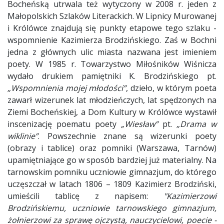
Bocheńską utrwala też wytyczony w 2008 r. jeden z
Małopolskich Szlaków Literackich. W Lipnicy Murowanej
i Królówce znajdują się punkty etapowe tego szlaku -
wspomnienie Kazimierza Brodzińskiego. Zaś w Bochni
jedna z głównych ulic miasta nazwana jest imieniem
poety. W 1985 r. Towarzystwo Miłośników Wiśnicza
wydało drukiem pamiętniki K. Brodzińskiego pt.
„Wspomnienia mojej młodości”
, dzieło, w którym poeta
zawarł wizerunek lat młodzieńczych, lat spędzonych na
Ziemi Bocheńskiej, a Dom Kultury w Królówce wystawił
inscenizację poematu poety
„Wiesław”
pt.
„Drama w
wiklinie”
. Powszechnie znane są wizerunki poety
(obrazy i tablice) oraz pomniki (Warszawa, Tarnów)
upamiętniające go w sposób bardziej już materialny. Na
tarnowskim pomniku uczniowie gimnazjum, do którego
uczęszczał w latach 1806 – 1809 Kazimierz Brodziński,
umieścili tablicę z napisem:
"Kazimierzowi
Brodzińskiemu, uczniowie tarnowskiego gimnazjum,
żołnierzowi za sprawę ojczystą, nauczycielowi, poecie -