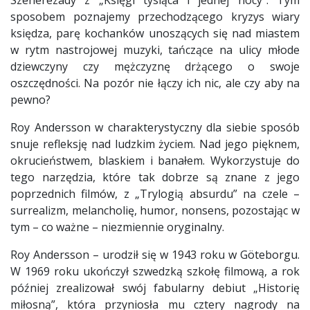
sposobem poznajemy przechodzącego kryzys wiary
księdza, parę kochanków unoszących się nad miastem
w rytm nastrojowej muzyki, tańczące na ulicy młode
dziewczyny czy mężczyznę drżącego o swoje
oszczędności. Na pozór nie łączy ich nic, ale czy aby na
pewno?
Roy Andersson w charakterystyczny dla siebie sposób
snuje refleksję nad ludzkim życiem. Nad jego pięknem,
okrucieństwem, blaskiem i banałem. Wykorzystuje do
tego narzędzia, które tak dobrze są znane z jego
poprzednich filmów, z „Trylogią absurdu” na czele –
surrealizm, melancholię, humor, nonsens, pozostając w
tym – co ważne – niezmiennie oryginalny.
Roy Andersson – urodził się w 1943 roku w Göteborgu.
W 1969 roku ukończył szwedzką szkołę filmową, a rok
później zrealizował swój fabularny debiut „Historię
miłosną”, która przyniosła mu cztery nagrody na