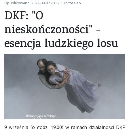
Opublikowano: 2021-09-07 20:12:38 przez eb
DKF: "O
nieskończoności" -
esencja ludzkiego losu
9 września (o godz. 19.00) w ramach działalności DKF