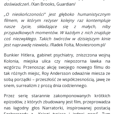
doświadczeń.
/Xan Brooks, Guardian/
„O nieskończoności” jest głęboko humanistycznym
filmem, w którym reżyser kolejny raz kontempluje
nasze życie, składające się z małych, niby
przypadkowych momentów. W każdym z nich znajduje
coś niezwykłego. Takich twórców w dzisiejszym kinie
jest naprawdę niewielu.
/Radek Folta, Moviesroom.pl/
Bunkier Hitlera, gabinet psychiatry, zniszczona wojną
Kolonia, miejska ulica czy niepozorna ławka na
wzgórzu. Przenosząc akcję swojego nowego filmu do
tak różnych miejsc, Roy Andersson odważnie miesza ze
sobą porządki – przeszłość ze współczesnością, jawę ze
snem, surrealizm z prozą dnia codziennego.
Przez serię starannie zakomponowanych krótkich
epizodów, z których zbudowany jest film, przeprowadza
nas łagodny głos Narratorki, inspirowanej postacią
Szeherezady z „Księgi tysiąca i jednej nocy”. Tym