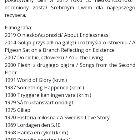
doceniony został Srebrnym Lwem dla najlepszego
reżysera.
Filmografia:
2019 O nieskończoności/ About Endlessness
2014 Gołąb przysiadł na gałęzi i rozmyśla o istnieniu / A
Pigeon Sat on a Branch Reflecting on Existence
2007 Do ciebie, człowieku / You, the Living
2000 Pieśni z drugiego piętra / Songs from the Second
Floor
1991 World of Glory (kr.m.)
1987 Something Happened (kr.m.)
1980 Tryggare kan ingen vara (kr.m.)
1979 Så fruktansvärt onödigt
1975 Giliap
1970 Historia miłosna / A Swedish Love Story
1969 Lördagen den 5.10
1968 Hämta en cykel (kr.m.)
1968 Den vita sporten (dok.)