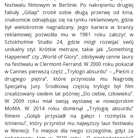
festiwalu filmowym w Berlinie. Po nakręceniu drugiej
fabuły „Giliap” zrobił sobie długą przerwę od kina,
znakomicie odnajdując się na rynku reklamowym, gdzie
był wielokrotnie nagradzany. Jego kariera w branży
reklamowej pozwoliła mu w 1981 roku założyć w
Sztokholmie Studio 24, gdzie mógł rozwijać swój
unikalny styl. Krótkie metraże, takie jak „Something
Happened” czy „World of Glory”, zdobywały cenne laury
na festiwalu w Clermont-Ferrand. W 2000 roku pokazał
w Cannes pierwszą część „Trylogii absurdu” – „Pieśni z
drugiego piętra”, które przyniosła mu Nagrodę
Specjalną Jury. Środkową częścią trylogii był film
zrealizowany siedem lat później „Do ciebie, człowieku”.
W 2009 roku miał swoją wystawę w nowojorskim
MoMA. W 2014 roku domknął „Trylogię absurdu"
filmem „Gołąb przysiadł na gałęzi i rozmyśla o
istnieniu”, który przyniósł mu najwyższy laur festiwalu
w Wenecji. To miejsce dla niego szczególne, gdyż za
pokazywany tam w 2019 roku „O nieskończoności”