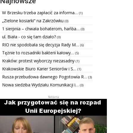
Najnowsze
W Brzesku trzeba zapłacić za informa…
(1)
„Zielone kosiarki” na Zakrzówku
(0)
1 sierpnia – chwała bohaterom, hańba…
(0)
ul. Biała - co się tam działo?
(0)
RIO nie spodobała się decyzja Rady M…
(6)
Tężnie to rozsadniki bakterii kałowy…
(5)
Kraków: protest wyborczy niezasadny
(1)
Krakowskie Biuro Karier Seniorów i S…
(1)
Rusza przebudowa dawnego Pogotowia R…
(3)
Nowa siedziba Wydziału Komunikacji i…
(0)