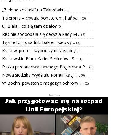
„Zielone kosiarki” na Zakrzówku
(0)
1 sierpnia – chwała bohaterom, hańba…
(0)
ul. Biała - co się tam działo?
(0)
RIO nie spodobała się decyzja Rady M…
(6)
Tężnie to rozsadniki bakterii kałowy…
(3)
Kraków: protest wyborczy niezasadny
(1)
Krakowskie Biuro Karier Seniorów i S…
(1)
Rusza przebudowa dawnego Pogotowia R…
(3)
Nowa siedziba Wydziału Komunikacji i…
(0)
W Bochni powstanie magazyn ochrony l…
(2)