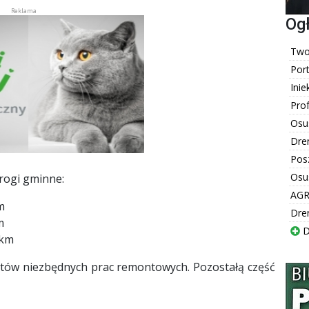
Og
Twoj
Por
Inie
Pro
Osu
Dre
Pos
Osu
rogi gminne:
AGR
m
Dre
m
D
 km
tów niezbędnych prac remontowych. Pozostałą część