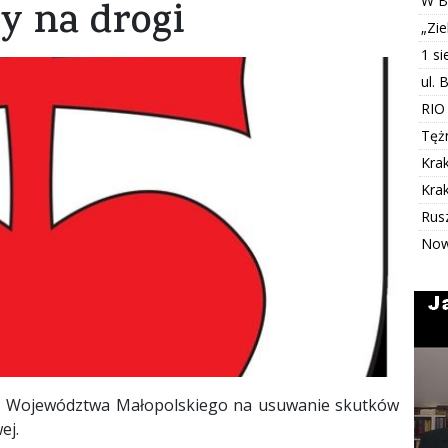
W B
ny na drogi
„Zi
1 s
ul. 
RIO
Tężn
Kra
Kra
Rus
Now
i z Województwa Małopolskiego na usuwanie skutków
ej.