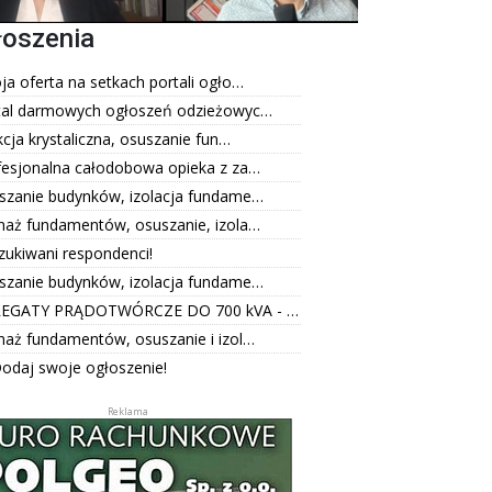
łoszenia
a oferta na setkach portali ogło…
tal darmowych ogłoszeń odzieżowyc…
kcja krystaliczna, osuszanie fun…
fesjonalna całodobowa opieka z za…
szanie budynków, izolacja fundame…
naż fundamentów, osuszanie, izola…
zukiwani respondenci!
szanie budynków, izolacja fundame…
EGATY PRĄDOTWÓRCZE DO 700 kVA - …
naż fundamentów, osuszanie i izol…
odaj swoje ogłoszenie!