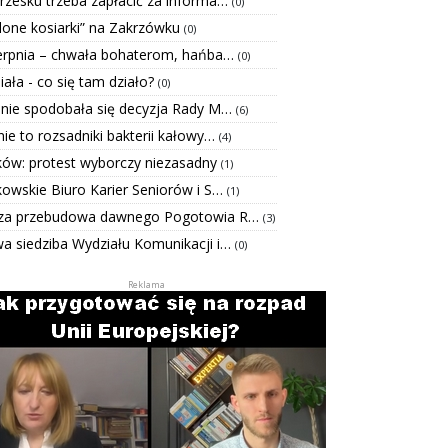
rzesku trzeba zapłacić za informa…
(0)
elone kosiarki” na Zakrzówku
(0)
ierpnia – chwała bohaterom, hańba…
(0)
Biała - co się tam działo?
(0)
 nie spodobała się decyzja Rady M…
(6)
ie to rozsadniki bakterii kałowy…
(4)
ków: protest wyborczy niezasadny
(1)
kowskie Biuro Karier Seniorów i S…
(1)
za przebudowa dawnego Pogotowia R…
(3)
a siedziba Wydziału Komunikacji i…
(0)