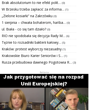
Brak absolutorium to nie efekt polit…
(0)
W Brzesku trzeba zapłacić za informa…
(1)
„Zielone kosiarki” na Zakrzówku
(0)
1 sierpnia – chwała bohaterom, hańba…
(0)
ul. Biała - co się tam działo?
(0)
RIO nie spodobała się decyzja Rady M…
(6)
Tężnie to rozsadniki bakterii kałowy…
(5)
Kraków: protest wyborczy niezasadny
(1)
Krakowskie Biuro Karier Seniorów i S…
(1)
Rusza przebudowa dawnego Pogotowia R…
(3)