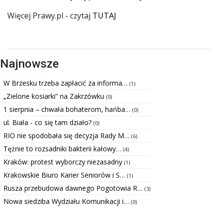
Więcej Prawy.pl - czytaj
TUTAJ
Najnowsze
W Brzesku trzeba zapłacić za informa…
(1)
„Zielone kosiarki” na Zakrzówku
(0)
1 sierpnia – chwała bohaterom, hańba…
(0)
ul. Biała - co się tam działo?
(0)
RIO nie spodobała się decyzja Rady M…
(6)
Tężnie to rozsadniki bakterii kałowy…
(4)
Kraków: protest wyborczy niezasadny
(1)
Krakowskie Biuro Karier Seniorów i S…
(1)
Rusza przebudowa dawnego Pogotowia R…
(3)
Nowa siedziba Wydziału Komunikacji i…
(0)