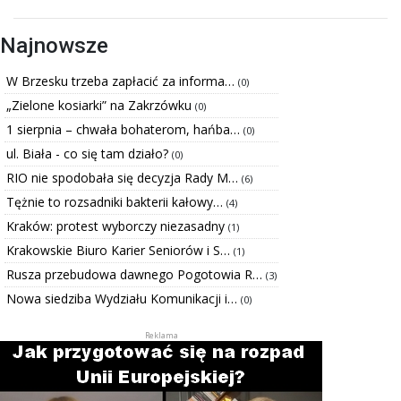
Najnowsze
W Brzesku trzeba zapłacić za informa…
(0)
„Zielone kosiarki” na Zakrzówku
(0)
1 sierpnia – chwała bohaterom, hańba…
(0)
ul. Biała - co się tam działo?
(0)
RIO nie spodobała się decyzja Rady M…
(6)
Tężnie to rozsadniki bakterii kałowy…
(4)
Kraków: protest wyborczy niezasadny
(1)
Krakowskie Biuro Karier Seniorów i S…
(1)
Rusza przebudowa dawnego Pogotowia R…
(3)
Nowa siedziba Wydziału Komunikacji i…
(0)