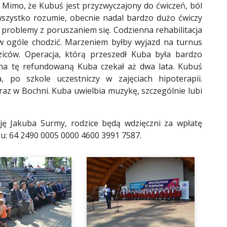
. Mimo, że Kubuś jest przyzwyczajony do ćwiczeń, ból
 wszystko rozumie, obecnie nadal bardzo dużo ćwiczy
 problemy z poruszaniem się. Codzienna rehabilitacja
 w ogóle chodzić. Marzeniem byłby wyjazd na turnus
dziców. Operacja, którą przeszedł Kuba była bardzo
 na tę refundowaną Kuba czekał aż dwa lata. Kubuś
, po szkole uczestniczy w zajęciach hipoterapii.
raz w Bochni. Kuba uwielbia muzykę, szczególnie lubi
ację Jakuba Surmy, rodzice będą wdzięczni za wpłatę
u: 64 2490 0005 0000 4600 3991 7587.