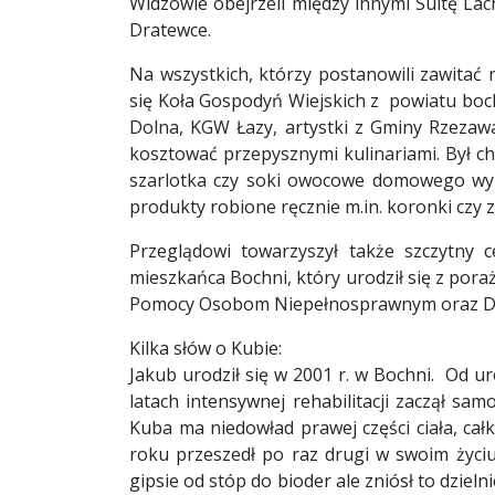
Widzowie obejrzeli między innymi Suitę La
Dratewce.
Na wszystkich, którzy postanowili zawitać 
się Koła Gospodyń Wiejskich z powiatu b
Dolna, KGW Łazy, artystki z Gminy Rzeza
kosztować przepysznymi kulinariami. Był ch
szarlotka czy soki owocowe domowego wyr
produkty robione ręcznie m.in. koronki czy 
Przeglądowi towarzyszył także szczytny c
mieszkańca Bochni, który urodził się z po
Pomocy Osobom Niepełnosprawnym oraz Dzi
Kilka słów o Kubie:
Jakub urodził się w 2001 r. w Bochni. Od u
latach intensywnej rehabilitacji zaczął sam
Kuba ma niedowład prawej części ciała, ca
roku przeszedł po raz drugi w swoim życiu 
gipsie od stóp do bioder ale zniósł to dzieln