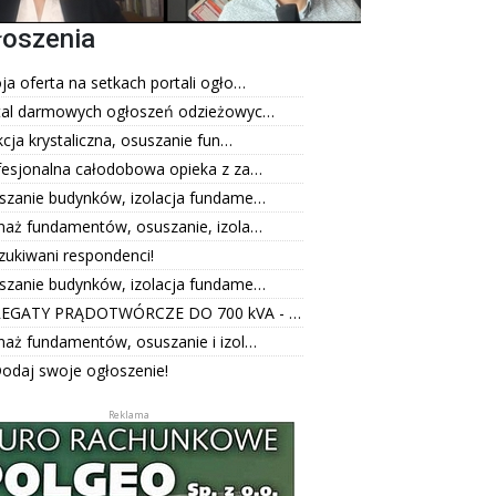
łoszenia
a oferta na setkach portali ogło…
tal darmowych ogłoszeń odzieżowyc…
kcja krystaliczna, osuszanie fun…
fesjonalna całodobowa opieka z za…
szanie budynków, izolacja fundame…
naż fundamentów, osuszanie, izola…
zukiwani respondenci!
szanie budynków, izolacja fundame…
EGATY PRĄDOTWÓRCZE DO 700 kVA - …
naż fundamentów, osuszanie i izol…
odaj swoje ogłoszenie!