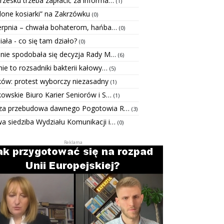
rzesku trzeba zapłacić za informa…
(1)
elone kosiarki” na Zakrzówku
(0)
ierpnia – chwała bohaterom, hańba…
(0)
Biała - co się tam działo?
(0)
 nie spodobała się decyzja Rady M…
(6)
ie to rozsadniki bakterii kałowy…
(5)
ków: protest wyborczy niezasadny
(1)
kowskie Biuro Karier Seniorów i S…
(1)
za przebudowa dawnego Pogotowia R…
(3)
a siedziba Wydziału Komunikacji i…
(0)