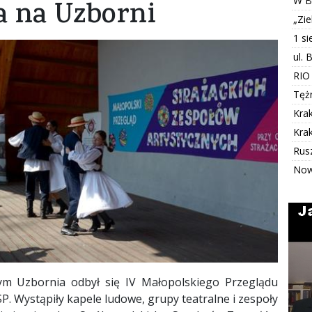
W B
ia na Uzborni
„Zi
1 s
ul. 
RIO
Tężn
Kra
Kra
Rus
Now
ym Uzbornia odbył się IV Małopolskiego Przeglądu
P. Wystąpiły kapele ludowe, grupy teatralne i zespoły