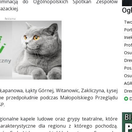
liminacją do Ogólnopolskich Spotkań Zespołów
ażackiej.
Og
Twoj
Por
Inie
Pro
Osu
Dre
Pos
Osu
AGR
Łapanowa, Łąkty Górnej, Witanowic, Zakliczyna, Łysej
Dre
elne przedpołudnie podczas Małopolskiego Przeglądu
D
SP.
gionalne kapele ludowe oraz grypy teatralne, które
harakterystyczne dla regionu z którego pochodzą.