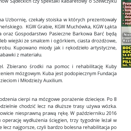
chów Sądeckich czy spektakl kabaretowy o Szewczyku
na Uzbornię, czekały stoiska w których prezentowały
ocheńskiego. KGW Grabie, KGW Muchówka, KGW Łąkta
wa oraz Gospodarstwo Pasieczne Barkowa Barć będą
leb wiejski ze smalcem i ogórkiem, ciasta drożdżowe,
obu. Kupowano miody jak i rękodzieło artystyczne,
zabawki z materiału.
el. Zbierano środki na pomoc i rehabilitację Kuby
rażeniem mózgowym. Kuba jest podopiecznym Fundacja
eciom i Młodzieży Auxilium.
rodzenia cierpi na mózgowe porażenie dziecięce. Po 8
odzielnie chodzić lecz na dłuższe trasy używa wózka.
łkowicie niesprawną prawą rękę. W październiku 2016
operację wydłużenia ścięgien, trzy tygodnie leżał w
ie lecz najgorsze, czyli bardzo bolesna rehabilitacja po