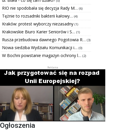
ul. Biała - co się tam działo?
(0)
RIO nie spodobała się decyzja Rady M…
(6)
Tężnie to rozsadniki bakterii kałowy…
(4)
Kraków: protest wyborczy niezasadny
(1)
Krakowskie Biuro Karier Seniorów i S…
(1)
Rusza przebudowa dawnego Pogotowia R…
(3)
Nowa siedziba Wydziału Komunikacji i…
(0)
W Bochni powstanie magazyn ochrony l…
(2)
Ogłoszenia