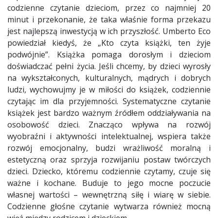
codzienne czytanie dzieciom, przez co najmniej 20
minut i przekonanie, że taka właśnie forma przekazu
jest najlepszą inwestycją w ich przyszłość. Umberto Eco
powiedział kiedyś, że „Kto czyta książki, ten żyje
podwójnie”. Książka pomaga dorosłym i dzieciom
doświadczać pełni życia. Jeśli chcemy, by dzieci wyrosły
na wykształconych, kulturalnych, mądrych i dobrych
ludzi, wychowujmy je w miłości do książek, codziennie
czytając im dla przyjemności. Systematyczne czytanie
książek jest bardzo ważnym źródłem oddziaływania na
osobowość dzieci. Znacząco wpływa na rozwój
wyobraźni i aktywności intelektualnej, wspiera także
rozwój emocjonalny, budzi wrażliwość moralną i
estetyczną oraz sprzyja rozwijaniu postaw twórczych
dzieci. Dziecko, któremu codziennie czytamy, czuje się
ważne i kochane. Buduje to jego mocne poczucie
własnej wartości – wewnętrzną siłę i wiarę w siebie.
Codzienne głośne czytanie wytwarza również mocną
więź między rodzicem i dzieckiem.