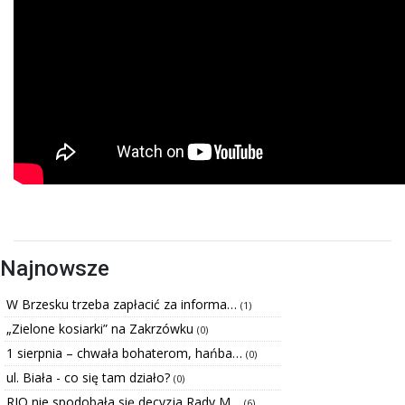
Najnowsze
W Brzesku trzeba zapłacić za informa…
(1)
„Zielone kosiarki” na Zakrzówku
(0)
1 sierpnia – chwała bohaterom, hańba…
(0)
ul. Biała - co się tam działo?
(0)
RIO nie spodobała się decyzja Rady M…
(6)