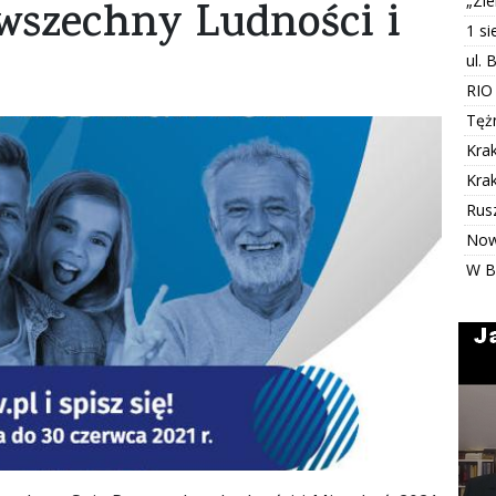
„Zi
wszechny Ludności i
1 s
ul. 
RIO
Tężn
Kra
Kra
Rus
Now
W B