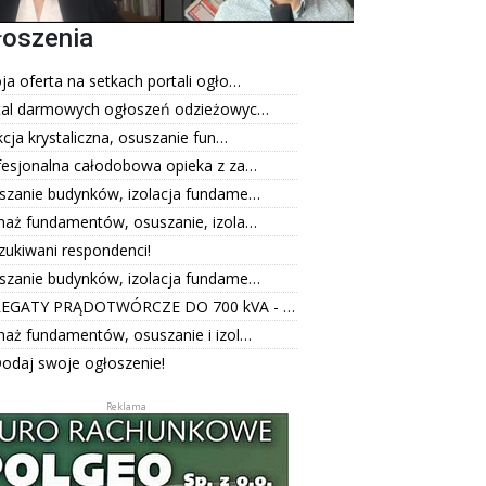
łoszenia
a oferta na setkach portali ogło…
tal darmowych ogłoszeń odzieżowyc…
kcja krystaliczna, osuszanie fun…
fesjonalna całodobowa opieka z za…
szanie budynków, izolacja fundame…
naż fundamentów, osuszanie, izola…
zukiwani respondenci!
szanie budynków, izolacja fundame…
EGATY PRĄDOTWÓRCZE DO 700 kVA - …
naż fundamentów, osuszanie i izol…
odaj swoje ogłoszenie!