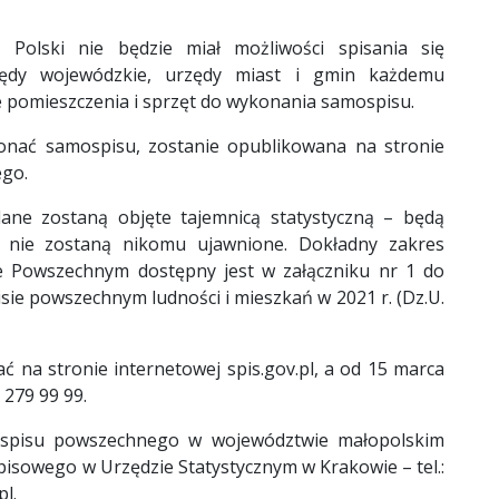
 Polski nie będzie miał możliwości spisania się
rzędy wojewódzkie, urzędy miast i gmin każdemu
pomieszczenia i sprzęt do wykonania samospisu.
konać samospisu, zostanie opublikowana na stronie
ego.
ane zostaną objęte tajemnicą statystyczną – będą
az nie zostaną nikomu ujawnione. Dokładny zakres
e Powszechnym dostępny jest w załączniku nr 1 do
sie powszechnym ludności i mieszkań w 2021 r. (Dz.U.
 na stronie internetowej spis.gov.pl, a od 15 marca
 279 99 99.
ą spisu powszechnego w województwie małopolskim
sowego w Urzędzie Statystycznym w Krakowie – tel.:
l.