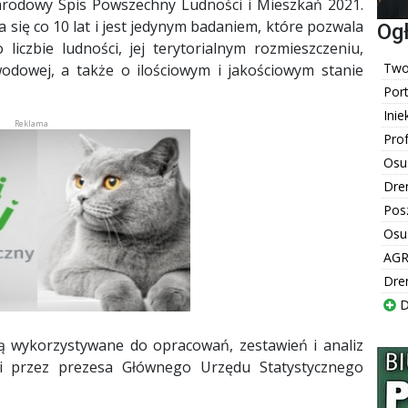
Narodowy Spis Powszechny Ludności i Mieszkań 2021.
się co 10 lat i jest jedynym badaniem, które pozwala
Og
liczbie ludności, jej terytorialnym rozmieszczeniu,
Twoj
wodowej, a także o ilościowym i jakościowym stanie
Por
Inie
Pro
Osu
Dre
Pos
Osu
AGR
Dre
D
 wykorzystywane do opracowań, zestawień i analiz
acji przez prezesa Głównego Urzędu Statystycznego