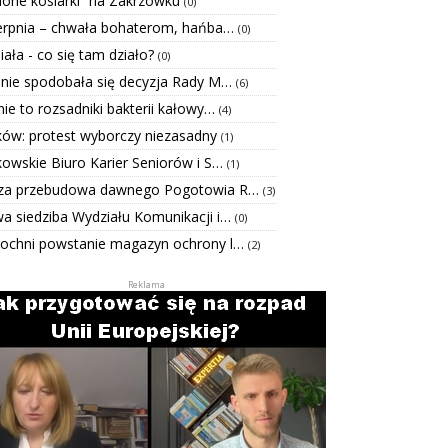
elone kosiarki” na Zakrzówku
(0)
ierpnia – chwała bohaterom, hańba…
(0)
Biała - co się tam działo?
(0)
 nie spodobała się decyzja Rady M…
(6)
ie to rozsadniki bakterii kałowy…
(4)
ków: protest wyborczy niezasadny
(1)
kowskie Biuro Karier Seniorów i S…
(1)
za przebudowa dawnego Pogotowia R…
(3)
a siedziba Wydziału Komunikacji i…
(0)
ochni powstanie magazyn ochrony l…
(2)