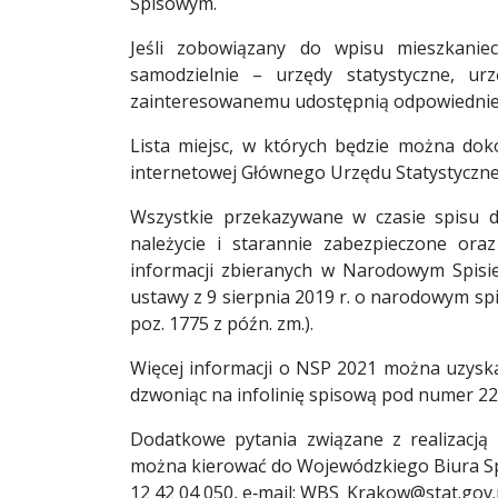
Spisowym.
Jeśli zobowiązany do wpisu mieszkaniec
samodzielnie – urzędy statystyczne, u
zainteresowanemu udostępnią odpowiednie 
Lista miejsc, w których będzie można do
internetowej Głównego Urzędu Statystyczn
Wszystkie przekazywane w czasie spisu d
należycie i starannie zabezpieczone or
informacji zbieranych w Narodowym Spisi
ustawy z 9 sierpnia 2019 r. o narodowym spi
poz. 1775 z późn. zm.).
Więcej informacji o NSP 2021 można uzyskać
dzwoniąc na infolinię spisową pod numer 22
Dodatkowe pytania związane z realizacj
można kierować do Wojewódzkiego Biura Spi
12 42 04 050, e‑mail: WBS_Krakow@stat.gov.p