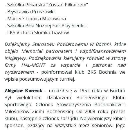
- Szkółka Piłkarska "Zostań Piłkarzem"
- Błyskawica Proszówki
- Macierz Lipnica Murowana
- Szkółka Piłki Nożnej Fair Play Siedlec
- LKS Victoria Słomka-Gawłów
Dziękujemy Starostwu Powiatowemu w Bochni, które
objęło Memoriał patronatem i współfinansowaniem
inicjatywy. Podziękowania kierujemy również w stronę
firmy HAL-MONT za wsparcie i patronat nad
wydarzeniem
- poinformował klub BKS Bochnia we
wpisie podsumowującym turniej.
𝐙𝐛𝐢𝐠𝐧𝐢𝐞𝐰 𝐊𝐮𝐫𝐜𝐳𝐚𝐤
– urodził się w 1952 roku w Bochni.
Był wieloletnim działaczem Bocheńskiego Klubu
Sportowego. Członek Stowarzyszenia Bochniaków i
Miłośników Ziemi Bocheńskiej. Od 2008 roku prezes
klubu, następnie członek zarządu. Najwierniejszy kibic i
sponsor, jeżdżący na wszystkie mecz seniorów. Jego