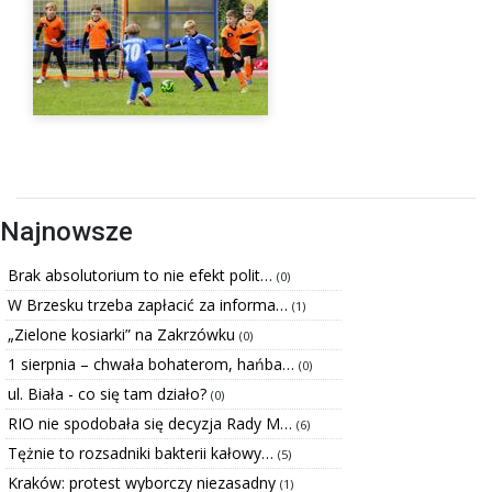
Najnowsze
Brak absolutorium to nie efekt polit…
(0)
W Brzesku trzeba zapłacić za informa…
(1)
„Zielone kosiarki” na Zakrzówku
(0)
1 sierpnia – chwała bohaterom, hańba…
(0)
ul. Biała - co się tam działo?
(0)
RIO nie spodobała się decyzja Rady M…
(6)
Tężnie to rozsadniki bakterii kałowy…
(5)
Kraków: protest wyborczy niezasadny
(1)