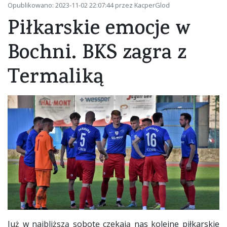
Opublikowano: 2023-11-02 22:07:44 przez KacperGlod
Piłkarskie emocje w
Bochni. BKS zagra z
Termaliką
Już w najbliższą sobotę czekają nas kolejne piłkarskie