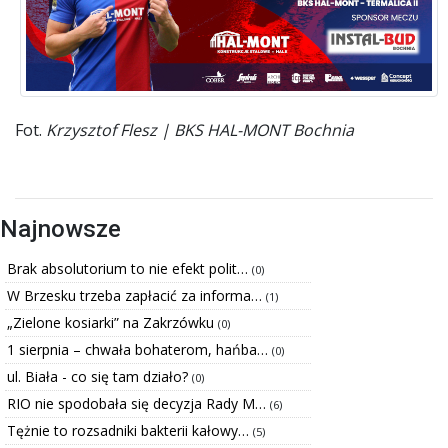
Fot.
Krzysztof Flesz | BKS HAL-MONT Bochnia
Najnowsze
Brak absolutorium to nie efekt polit…
(0)
W Brzesku trzeba zapłacić za informa…
(1)
„Zielone kosiarki” na Zakrzówku
(0)
1 sierpnia – chwała bohaterom, hańba…
(0)
ul. Biała - co się tam działo?
(0)
RIO nie spodobała się decyzja Rady M…
(6)
Tężnie to rozsadniki bakterii kałowy…
(5)