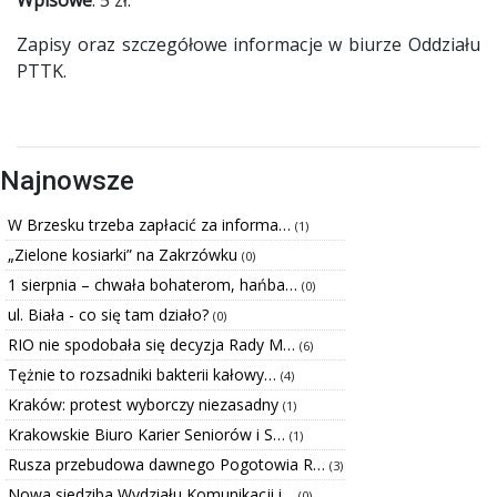
Zapisy oraz szczegółowe informacje w biurze Oddziału
PTTK.
Najnowsze
W Brzesku trzeba zapłacić za informa…
(1)
„Zielone kosiarki” na Zakrzówku
(0)
1 sierpnia – chwała bohaterom, hańba…
(0)
ul. Biała - co się tam działo?
(0)
RIO nie spodobała się decyzja Rady M…
(6)
Tężnie to rozsadniki bakterii kałowy…
(4)
Kraków: protest wyborczy niezasadny
(1)
Krakowskie Biuro Karier Seniorów i S…
(1)
Rusza przebudowa dawnego Pogotowia R…
(3)
Nowa siedziba Wydziału Komunikacji i…
(0)