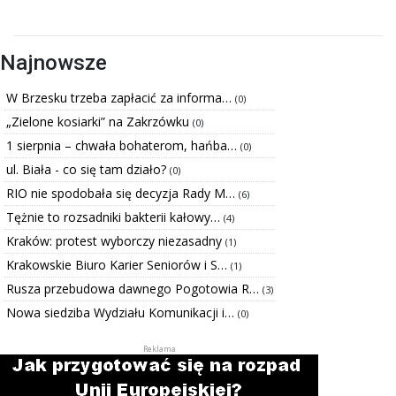
Najnowsze
W Brzesku trzeba zapłacić za informa…
(0)
„Zielone kosiarki” na Zakrzówku
(0)
1 sierpnia – chwała bohaterom, hańba…
(0)
ul. Biała - co się tam działo?
(0)
RIO nie spodobała się decyzja Rady M…
(6)
Tężnie to rozsadniki bakterii kałowy…
(4)
Kraków: protest wyborczy niezasadny
(1)
Krakowskie Biuro Karier Seniorów i S…
(1)
Rusza przebudowa dawnego Pogotowia R…
(3)
Nowa siedziba Wydziału Komunikacji i…
(0)